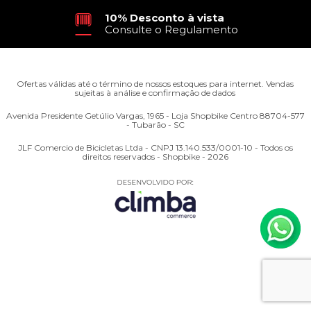
10% Desconto à vista
Consulte o Regulamento
Ofertas válidas até o término de nossos estoques para internet. Vendas
sujeitas à análise e confirmação de dados
Avenida Presidente Getúlio Vargas, 1965 - Loja Shopbike Centro 88704-577
- Tubarão - SC
JLF Comercio de Bicicletas Ltda - CNPJ 13.140.533/0001-10 - Todos os
direitos reservados - Shopbike - 2026