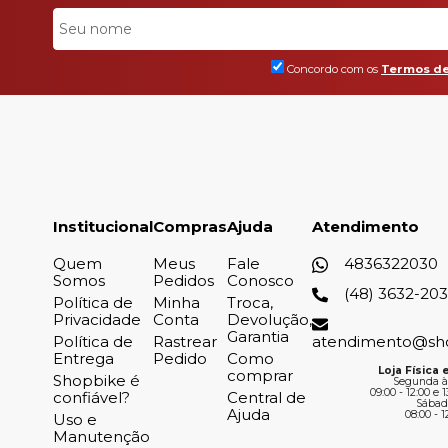
Concordo com os
Termos de
Institucional
Compras
Ajuda
Atendimento
Quem
Meus
Fale
4836322030
Somos
Pedidos
Conosco
(48) 3632-20
Política de
Minha
Troca,
Privacidade
Conta
Devolução,
Garantia
Política de
Rastrear
atendimento@sh
Entrega
Pedido
Como
Loja Física e
comprar
Shopbike é
Segunda à
09:00 - 12:00 e 1
confiável?
Central de
Sábad
Ajuda
08:00 - 1
Uso e
Manutenção