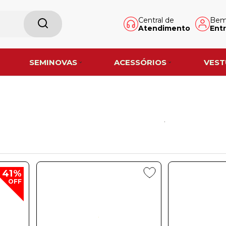
Central de
Bem-
Atendimento
Entr
SEMINOVAS
ACESSÓRIOS
VEST
41%
OFF