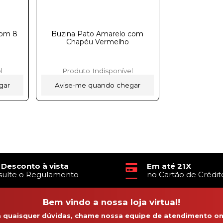
com 8
Buzina Pato Amarelo com
Chapéu Vermelho
l
Produto Indisponível
gar
Avise-me quando chegar
 Desconto à vista
Em até 21X
sulte o Regulamento
no Cartão de Crédit
Bem vindo a nossa loja virtual!
a quaisquer dúvidas, chame nossa equipe de atendimento onl