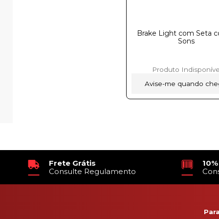
Brake Light com Seta 
Sons
Produto Indisponíve
Avise-me quando che
Frete Grátis
10%
Consulte Regulamento
Con
Par