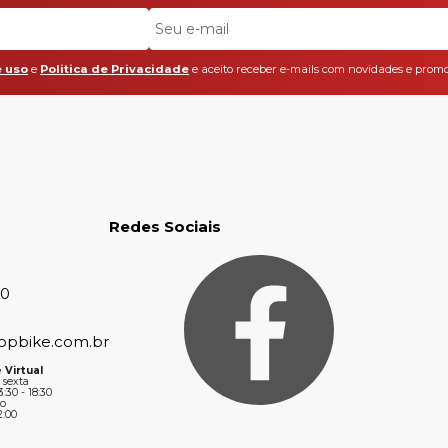
 uso
e
Politica de Privacidade
e aceito receber e-mails com novidades e promo
Redes Sociais
30
opbike.com.br
 Virtual
 sexta
3:30 - 18:30
o
2:00