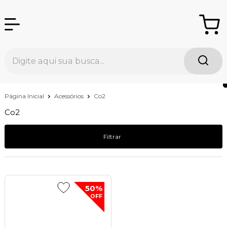
Página Inicial
Acessórios
Co2
Co2
Filtrar
50%
OFF