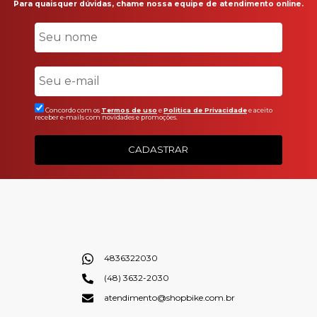
Para quaisquer dúvidas, chame nossa equipe de atendimento online.
Concordo com os
Termos de uso
e
Politica de Privacidade
e aceito
receber e-mails com novidades e promoções.
CADASTRAR
4836322030
(48) 3632-2030
atendimento@shopbike.com.br