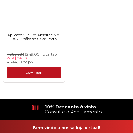
Aplicador De Co² Absolute Mp-
002 Profissional Cor Preto
R$ 99,90
R$ 49,00
no cartão
2x
R$ 24,50
R$ 44,10
no
pix
COMPRAR
10% Desconto à vista
Consulte o Regulamento
Bem vindo a nossa loja virtual!