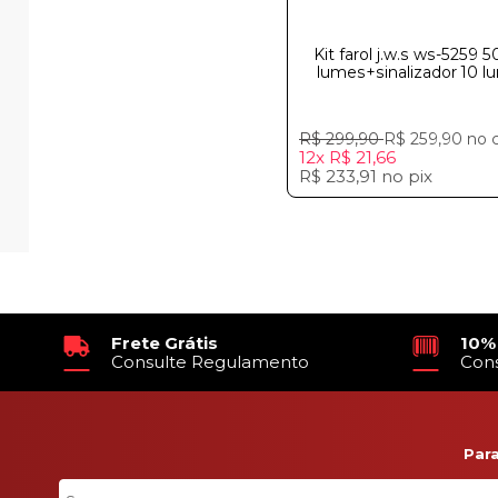
Kit farol j.w.s ws-5259 
lumes+sinalizador 10 
R$ 299,90
R$ 259,90
no 
12x
R$ 21,66
R$ 233,91
no
pix
Frete Grátis
10%
Consulte Regulamento
Con
Par