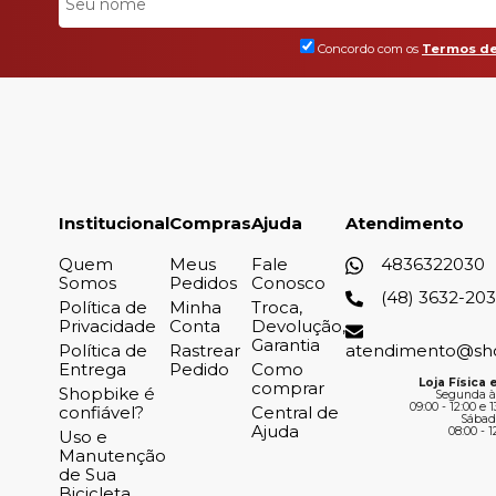
Concordo com os
Termos de
Institucional
Compras
Ajuda
Atendimento
Quem
Meus
Fale
4836322030
Somos
Pedidos
Conosco
(48) 3632-20
Política de
Minha
Troca,
Privacidade
Conta
Devolução,
Garantia
Política de
Rastrear
atendimento@sh
Entrega
Pedido
Como
Loja Física e
comprar
Shopbike é
Segunda à
09:00 - 12:00 e 1
confiável?
Central de
Sábad
Ajuda
08:00 - 1
Uso e
Manutenção
de Sua
Bicicleta