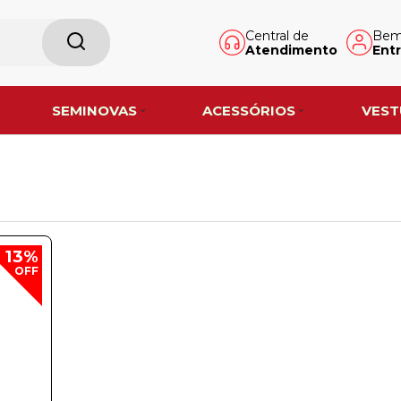
Central de
Bem-
Atendimento
Entr
SEMINOVAS
ACESSÓRIOS
VEST
13%
OFF