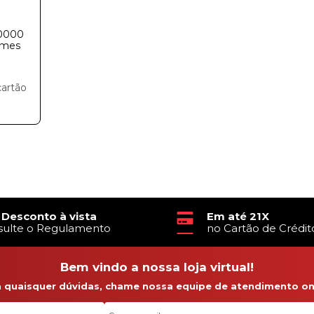
50000
lumes
cartão
 Desconto à vista
Em até 21X
sulte o Regulamento
no Cartão de Crédit
Bem vindo a nossa loja virtual!
a quaisquer dúvidas, chame nossa equipe de atendimento onl