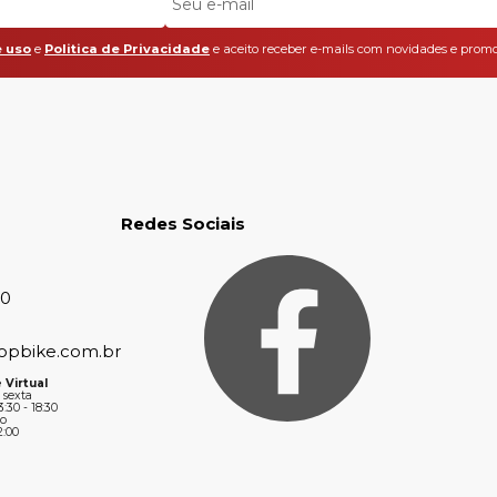
 uso
e
Politica de Privacidade
e aceito receber e-mails com novidades e promo
Redes Sociais
30
opbike.com.br
 Virtual
 sexta
3:30 - 18:30
o
2:00