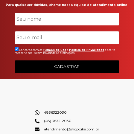
Para quaisquer dúvidas, chame nossa equipe de atendimento online.
Concordo com os
Termos de uso
e
Politica de Privacidade
e aceito
receber e-mails com novidades e promoções.
CADASTRAR
4836322030
(48) 3632-2030
atendimento@shopbike.com.br