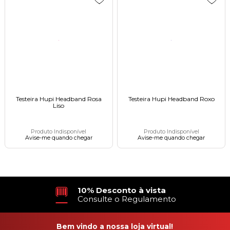
Testeira Hupi Headband Rosa
Testeira Hupi Headband Roxoㅤㅤㅤㅤㅤㅤㅤㅤㅤㅤㅤㅤㅤㅤㅤㅤㅤㅤㅤㅤㅤㅤㅤ
Lisoㅤㅤㅤㅤㅤㅤㅤㅤㅤㅤㅤㅤㅤㅤㅤㅤㅤㅤㅤㅤㅤㅤㅤ
Produto Indisponível
Produto Indisponível
Avise-me quando chegar
Avise-me quando chegar
10% Desconto à vista
Consulte o Regulamento
Bem vindo a nossa loja virtual!