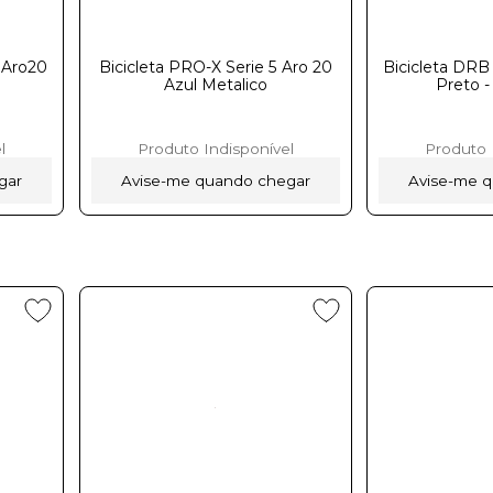
 Aro20
Bicicleta PRO-X Serie 5 Aro 20
Bicicleta DR
Azul Metalico
Preto - Sem
l
Produto Indisponível
Produto 
gar
Avise-me quando chegar
Avise-me 