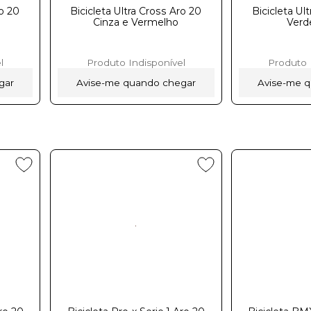
ro 20
Bicicleta Ultra Cross Aro 20
Bicicleta Ul
Cinza e Vermelhoㅤㅤㅤㅤㅤㅤㅤㅤㅤㅤ
Verde e Az
l
Produto Indisponível
Produto 
gar
Avise-me quando chegar
Avise-me 