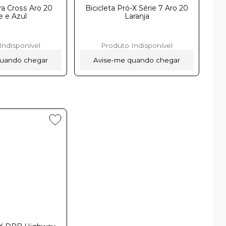
tra Cross Aro 20
Bicicleta Pró-X Série 7 Aro 20
ulㅤㅤㅤㅤㅤㅤㅤㅤㅤㅤㅤㅤㅤㅤ
Laranja
Indisponível
Produto Indisponível
quando chegar
Avise-me quando chegar