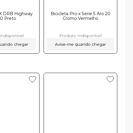
MX DRB Highway
Bicicleta Pro-x Serie 5 Aro 20
20 Preto
Cromo Vermelhoㅤㅤㅤㅤㅤㅤㅤㅤㅤㅤ
Indisponível
Produto Indisponível
quando chegar
Avise-me quando chegar