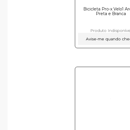
Bicicleta Pro-x Velo1 A
Preta e Brancaㅤㅤㅤㅤㅤㅤㅤ
Produto Indisponíve
Avise-me quando che