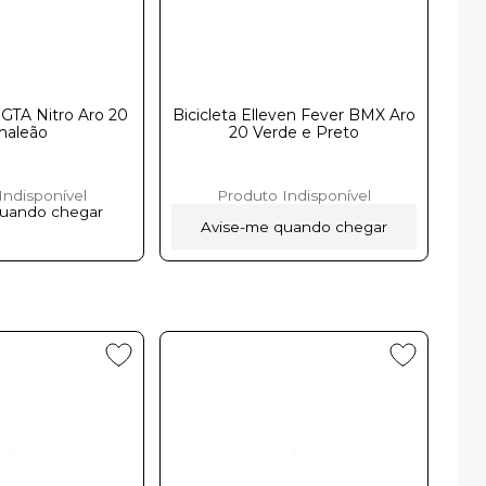
 GTA Nitro Aro 20
Bicicleta Elleven Fever BMX Aro
ãoㅤㅤㅤㅤㅤㅤㅤㅤㅤㅤ
20 Verde e Preto
Indisponível
Produto Indisponível
quando chegar
Avise-me quando chegar