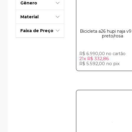
Gênero
Material
Faixa de Preço
Bicicleta a26 hupi naja v9
preto/rosa
R$ 6.990,00
no cartão
21x
R$ 332,86
R$ 5.592,00
no
pix