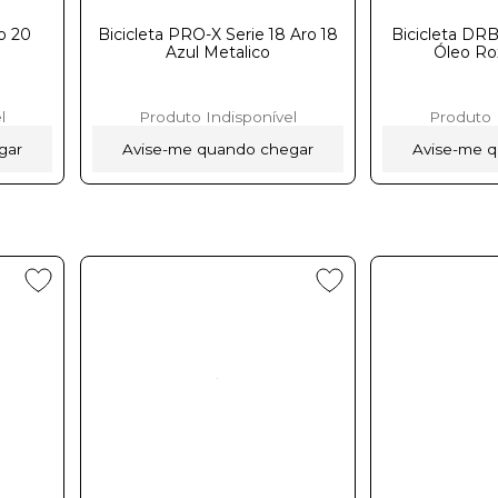
ro 20
Bicicleta PRO-X Serie 18 Aro 18
Bicicleta DR
Azul Metalico
Óleo Roxo C
l
Produto Indisponível
Produto 
gar
Avise-me quando chegar
Avise-me 