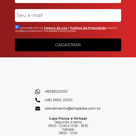
Concordo com os
Termos de uso
e
Politica de Privacidade
e aceito
receber e-mails com novidades e promoções.
CADASTRAR
4836322030
(48) 3632-2030
atendimento@shopbike.com.br
Loja Física e Virtual
Segunda à sexta
09:00 - 12:00 e 13:30 - 18:30
Sábado
08:00 - 12:00