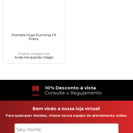
Pochete Hupi Running Fit
Preta ㅤㅤㅤㅤㅤㅤㅤㅤㅤㅤㅤㅤㅤㅤㅤㅤㅤㅤㅤㅤㅤㅤㅤㅤ
Produto Indisponível
Avise-me quando chegar
10% Desconto à vista
Consulte o Regulamento
Bem vindo a nossa loja virtual!
Para quaisquer dúvidas, chame nossa equipe de atendimento online.