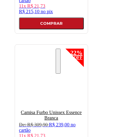
cartão
11x
R$ 21,73
R$ 215,10
no
pix
COMPRAR
22%
OFF
Camisa Furbo Unissex Essence
Branca
De:
R$ 309,90
R$ 239,00
no
cartão
11x
R$ 21,73