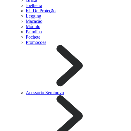
Graxa
Joelheira
Kit De Proteção
Legging
Macacão
Módulo
Palmilha
Pochete
Promoções
Acessório Seminovo