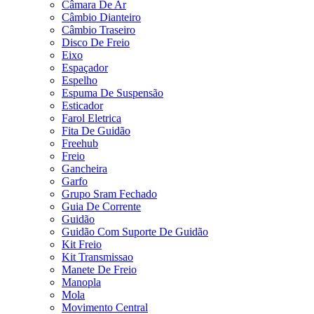
Câmara De Ar
Câmbio Dianteiro
Câmbio Traseiro
Disco De Freio
Eixo
Espaçador
Espelho
Espuma De Suspensão
Esticador
Farol Eletrica
Fita De Guidão
Freehub
Freio
Gancheira
Garfo
Grupo Sram Fechado
Guia De Corrente
Guidão
Guidão Com Suporte De Guidão
Kit Freio
Kit Transmissao
Manete De Freio
Manopla
Mola
Movimento Central