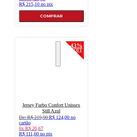
R$ 215,10
no
pix
COMPRAR
43%
OFF
Jersey Furbo Confort Unissex
Still Azulㅤㅤㅤㅤㅤㅤㅤㅤㅤㅤㅤㅤㅤㅤㅤㅤ
De:
R$ 219,90
R$ 124,00
no
cartão
6x
R$ 20,67
R$ 111,60
no
pix