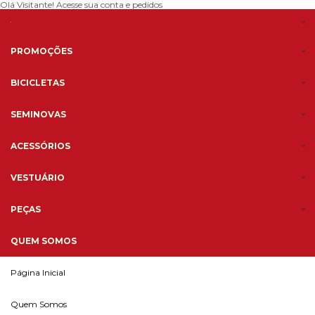
Olá Visitante!
Acesse sua conta e pedidos
PROMOÇÕES
BICICLETAS
SEMINOVAS
ACESSÓRIOS
VESTUÁRIO
PEÇAS
QUEM SOMOS
Página Inicial
Quem Somos