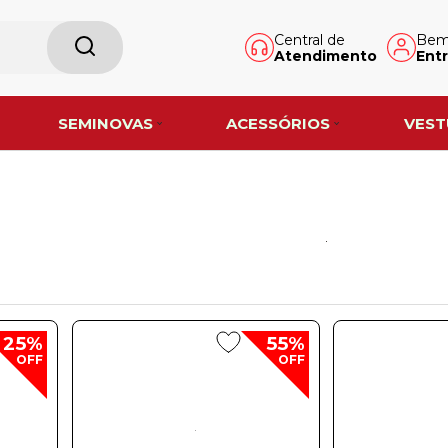
Central de
Bem-
Atendimento
Entr
SEMINOVAS
ACESSÓRIOS
VEST
25%
55%
OFF
OFF