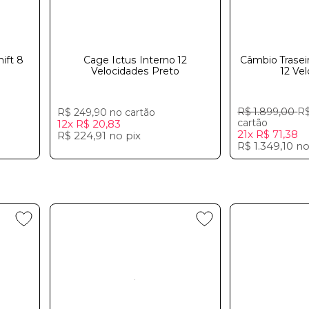
ift 8
Cage Ictus Interno 12
Câmbio Trasei
Velocidades Preto
12 Ve
R$ 1.899,00
R$
R$ 249,90
no cartão
cartão
12x
R$ 20,83
21x
R$ 71,38
R$ 224,91
no
pix
R$ 1.349,10
n