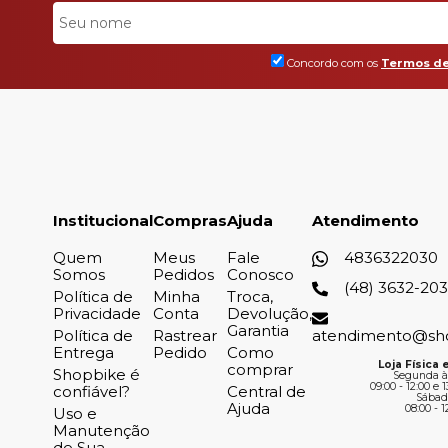
Concordo com os
Termos de
Institucional
Compras
Ajuda
Atendimento
Quem
Meus
Fale
4836322030
Somos
Pedidos
Conosco
(48) 3632-20
Política de
Minha
Troca,
Privacidade
Conta
Devolução,
Garantia
Política de
Rastrear
atendimento@sh
Entrega
Pedido
Como
Loja Física e
comprar
Shopbike é
Segunda à
09:00 - 12:00 e 1
confiável?
Central de
Sábad
Ajuda
08:00 - 1
Uso e
Manutenção
de Sua