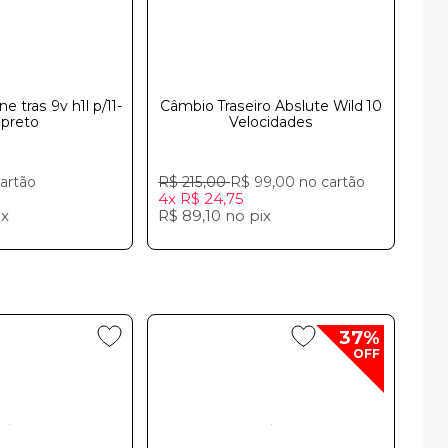
 tras 9v h1l p/11-
Câmbio Traseiro Abslute Wild 10
 preto
Velocidades
artão
R$ 215,00
R$ 99,00
no cartão
4x
R$ 24,75
ix
R$ 89,10
no
pix
37%
OFF