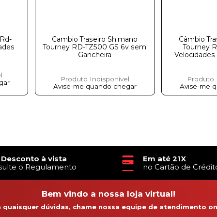
 Rd-
Cambio Traseiro Shimano
Câmbio Tra
ㅤㅤㅤㅤㅤ
Tourney RD-TZ500 GS 6v sem
Tourney 
Gancheira
Velocidades
l
Produto Indisponível
Produto 
gar
Avise-me quando chegar
Avise-me 
 Desconto à vista
Em até 21X
sulte o Regulamento
no Cartão de Crédit
Bem vindo a nossa loja virtual!
a quaisquer dúvidas, chame nossa equipe de atendimento onl