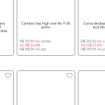
ano
Cambio tras high one 8v 11-36
Coroa deckas
7
preto
bcd 96
eira
R$ 99,90
no cartão
R$ 219,90
no c
4x
R$ 24,98
10x
R$ 21,99
R$ 89,91
no
pix
R$ 197,91
no
p