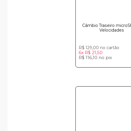
Câmbio Traseiro microSh
Velocidades
R$ 129,00
no cartão
6x
R$ 21,50
R$ 116,10
no
pix