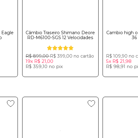
 Eagle
Câmbio Traseiro Shimano Deore
Cambio high one
o
RD-M6100-SGS 12 Velocidades
36
R$ 899,00
R$ 399,00
no cartão
R$ 109,90
no c
19x
R$ 21,00
5x
R$ 21,98
R$ 359,10
no
pix
R$ 98,91
no
p