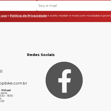
 uso
e
Politica de Privacidade
e aceito receber e-mails com novidades e promo
Redes Sociais
30
opbike.com.br
 Virtual
 sexta
3:30 - 18:30
o
2:00