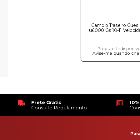
Cambio Traseiro Cues
u6000 Gs 10-11 Velocidades
Produto Indisponíve
Avise-me quando che
Frete Grátis
10%
Consulte Regulamento
Con
Par