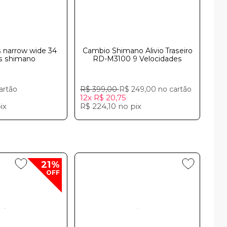
 narrow wide 34
Cambio Shimano Alivio Traseiro
s shimano
RD-M3100 9 Velocidadesㅤ
artão
R$ 399,00
R$ 249,00
no cartão
12x
R$ 20,75
ix
R$ 224,10
no
pix
21%
OFF