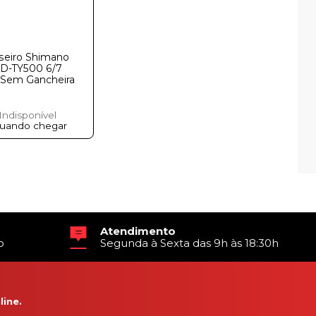
seiro Shimano
RD-TY500 6/7
 Sem Gancheira
Indisponível
quando chegar
Atendimento
o
Segunda à Sexta das 9h às 18:30h
ine.