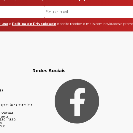
 uso
e
Politica de Privacidade
e aceito receber e-mails com novidades e promo
Redes Sociais
30
opbike.com.br
 Virtual
 sexta
3:30 - 18:30
o
2:00