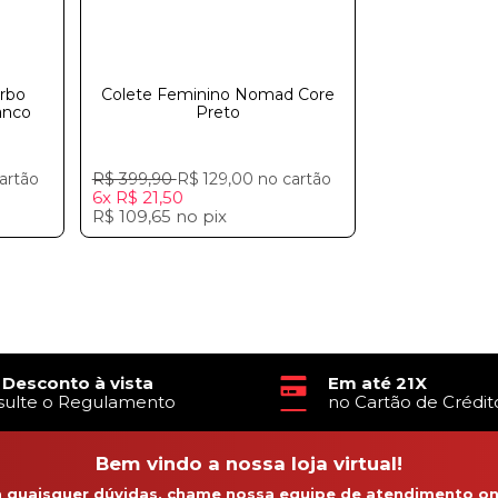
urbo
Colete Feminino Nomad Core
anco
Preto
artão
R$ 399,90
R$ 129,00
no cartão
6x
R$ 21,50
R$ 109,65
no
pix
 Desconto à vista
Em até 21X
sulte o Regulamento
no Cartão de Crédit
Bem vindo a nossa loja virtual!
a quaisquer dúvidas, chame nossa equipe de atendimento onl