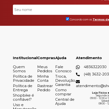
Concordo com os
Termos de
Institucional
Compras
Ajuda
Atendimento
Quem
Meus
Fale
4836322030
Somos
Pedidos
Conosco
(48) 3632-20
Política de
Minha
Troca,
Privacidade
Conta
Devolução,
Garantia
Política de
Rastrear
atendimento@sh
Entrega
Pedido
Como
Loja Física e
comprar
Shopbike é
Segunda à
09:00 - 12:00 e 1
confiável?
Central de
Sábad
Ajuda
08:00 - 1
Uso e
Manutenção