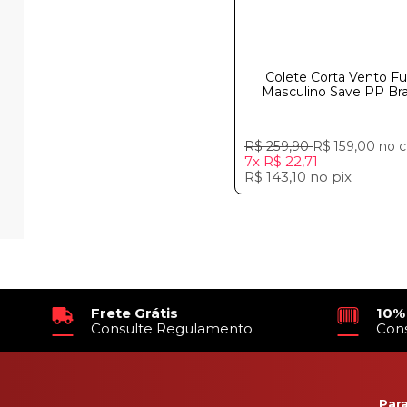
Colete Corta Vento F
Masculino Save PP Br
R$ 259,90
R$ 159,00
no c
7x
R$ 22,71
R$ 143,10
no
pix
Frete Grátis
10%
Consulte Regulamento
Con
Par