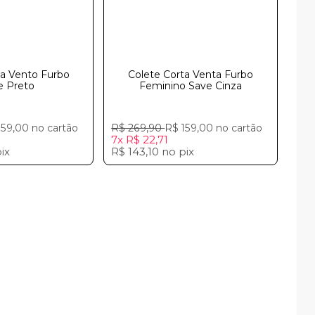
ta Vento Furbo
Colete Corta Venta Furbo
ve Preto ﾠﾠﾠﾠﾠ
Feminino Save Cinzaㅤㅤㅤㅤㅤㅤㅤㅤㅤㅤㅤ
159,00
no cartão
R$ 269,90
R$ 159,00
no cartão
7x
R$ 22,71
ix
R$ 143,10
no
pix