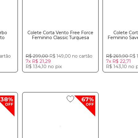
urbo
Colete Corta Vento Free Force
Colete Cor
to
Feminino Classic Turquesa
Feminino Sa
artão
R$ 299,00
R$ 149,00
no cartão
R$ 269,90
R$ 
7x
R$ 21,29
7x
R$ 22,71
R$ 134,10
no
pix
R$ 143,10
no
p
38%
67%
OFF
OFF