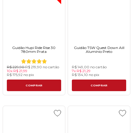
Guidão Hupi Ride Rise 30
Guidão TSW Quest Down Aill
780mm Prataㅤㅤㅤㅤㅤㅤㅤㅤㅤㅤㅤㅤㅤㅤㅤㅤㅤㅤㅤ
Alumínio Preto
R$ 229,90
R$ 219,90
no cartão
R$ 149,00
no cartão
10x
R$ 21,99
7x
R$ 21,29
R$ 175,92
no
pix
R$ 134,10
no
pix
COMPRAR
COMPRAR