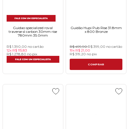
Guidao specialized roval
Guidão Hupi Pub Rise 31.8mm
traverse sl carbon 30mm rise
x 800 Bronze
780mm 35.0mm
R$ 1.390,00
no cartão
R$ 499,90
R$ 399,00
no cartão
12x
R$ 115,83
19x
R$ 21,00
R$ 1.278,80
no
pix
R$ 319,20
no
pix
COMPRAR