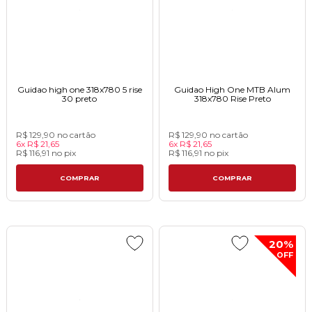
Guidao high one 318x780 5 rise
Guidao High One MTB Alum
30 preto
318x780 Rise Preto
R$ 129,90
no cartão
R$ 129,90
no cartão
6x
R$ 21,65
6x
R$ 21,65
R$ 116,91
no
pix
R$ 116,91
no
pix
COMPRAR
COMPRAR
20%
OFF