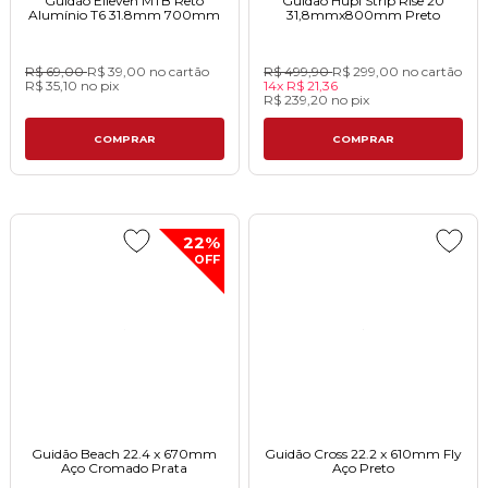
Guidão Elleven MTB Reto
Guidao Hupi Strip Rise 20
Alumínio T6 31.8mm 700mm
31,8mmx800mm Pretoㅤㅤㅤㅤㅤㅤㅤㅤㅤㅤㅤ
R$ 69,00
R$ 39,00
no cartão
R$ 499,90
R$ 299,00
no cartão
R$ 35,10
no
pix
14x
R$ 21,36
R$ 239,20
no
pix
COMPRAR
COMPRAR
22%
OFF
Guidão Beach 22.4 x 670mm
Guidão Cross 22.2 x 610mm Fly
Aço Cromado Prata
Aço Preto