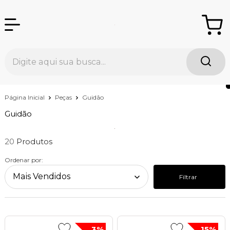
Página Inicial
Peças
Guidão
Guidão
20
Ordenar por:
Filtrar
3%
15%