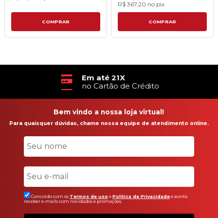
R$ 367,20
no
pix
COMPRAR
COMPRAR
Em até 21X
no Cartão de Crédito
Bem vindo a nossa loja virtual!
Para quaisquer dúvidas, chame nossa equipe de atendimento online.
Concordo com os
Termos de uso
e
Politica de Privacidade
e aceito
receber e-mails com novidades e promoções.