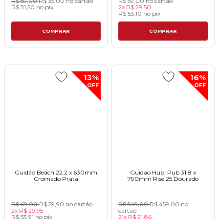
R$ 59,00
R$ 35,00
no cartão
R$ 59,00
no cartão
R$ 31,50
no
pix
2x
R$ 29,50
R$ 53,10
no
pix
COMPRAR
COMPRAR
13%
16%
OFF
OFF
Guidão Beach 22.2 x 630mm
Guidao Hupi Pub 31.8 x
Cromado Prata
790mm Rise 25 Dourado
R$ 69,00
R$ 59,90
no cartão
R$ 549,00
R$ 459,00
no
2x
R$ 29,95
cartão
R$ 53,91
no
pix
21x
R$ 21,86