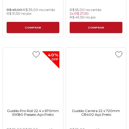
R$ 45,00
R$ 35,00
no cartão
R$ 55,00
no cartão
R$ 31,50
no
pix
2x
R$ 27,50
R$ 49,50
no
pix
COMPRAR
COMPRAR
40%
OFF
Guidão Pro Roll 22.4 x 670mm
Guidão Carrera 22 x 720mm
RX180 Passeio Aço Preto
CB400 Aço Preto