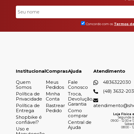
Concordo com os
Termos de
Institucional
Compras
Ajuda
Atendimento
Quem
Meus
Fale
4836322030
Somos
Pedidos
Conosco
(48) 3632-20
Política de
Minha
Troca,
Privacidade
Conta
Devolução,
Garantia
Política de
Rastrear
atendimento@sh
Entrega
Pedido
Como
Loja Física e
comprar
Shopbike é
Segunda à
09:00 - 12:00 e 1
confiável?
Central de
Sábad
Ajuda
08:00 - 1
Uso e
Manutenção