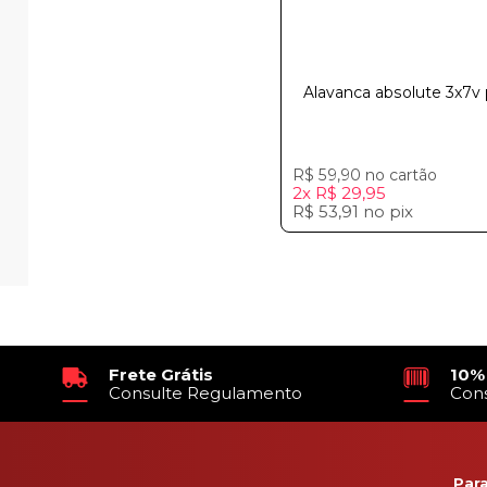
Alavanca absolute 3x7v 
R$ 59,90
no cartão
2x
R$ 29,95
R$ 53,91
no
pix
Frete Grátis
10%
Consulte Regulamento
Con
Par