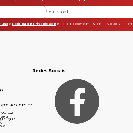
 uso
e
Politica de Privacidade
e aceito receber e-mails com novidades e promo
Redes Sociais
30
opbike.com.br
 Virtual
 sexta
3:30 - 18:30
o
2:00