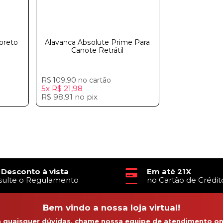
preto
Alavanca Absolute Prime Para
Canote Retrátilㅤㅤㅤㅤㅤㅤ
R$ 109,90
no cartão
5x
R$ 21,98
R$ 98,91
no
pix
 Desconto à vista
Em até 21X
sulte o Regulamento
no Cartão de Crédit
Bem vindo a nossa loja virtual!
a quaisquer dúvidas, chame nossa equipe de atendimento onl