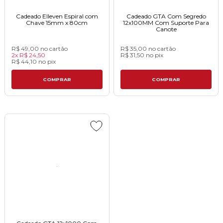
Cadeado Elleven Espiral com
Cadeado GTA Com Segredo
Chave 15mm x 80cmㅤㅤㅤㅤㅤㅤㅤㅤㅤㅤㅤ
12x100MM Com Suporte Para
Canote
R$ 49,00
no cartão
R$ 35,00
no cartão
2x
R$ 24,50
R$ 31,50
no
pix
R$ 44,10
no
pix
COMPRAR
COMPRAR