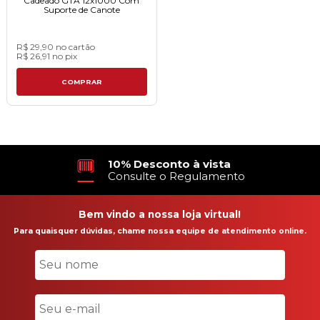
Cadeado GTA 12x1000 Com
Suporte de Canote
R$ 29,90
no cartão
R$ 26,91
no
pix
COMPRAR
Em até 21X
no Cartão de Crédito
Bem vindo a nossa loja virtual!
Para quaisquer dúvidas, chame nossa equipe de atendimento online.