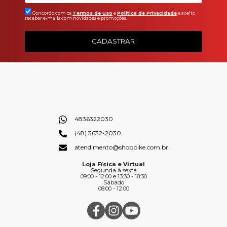
Concordo com os
Termos de uso
e
Politica de Privacidade
e aceito
receber e-mails com novidades e promoções.
CADASTRAR
4836322030
(48) 3632-2030
atendimento@shopbike.com.br
Loja Física e Virtual
Segunda à sexta
09:00 - 12:00 e 13:30 - 18:30
Sábado
08:00 - 12:00