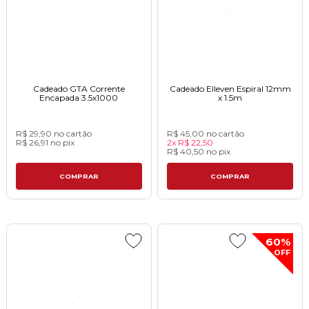
Cadeado GTA Corrente
Cadeado Elleven Espiral 12mm
Encapada 3.5x1000
x 1.5mㅤㅤㅤㅤㅤㅤㅤㅤㅤㅤㅤㅤㅤㅤㅤㅤㅤㅤㅤㅤ
R$ 29,90
no cartão
R$ 45,00
no cartão
R$ 26,91
no
pix
2x
R$ 22,50
R$ 40,50
no
pix
COMPRAR
COMPRAR
60%
OFF