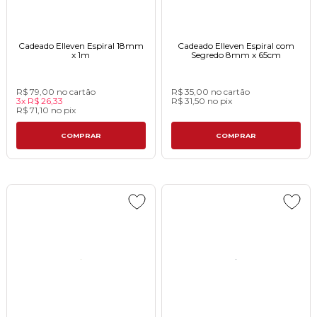
Cadeado Elleven Espiral 18mm
Cadeado Elleven Espiral com
x 1mㅤㅤㅤㅤㅤㅤㅤㅤㅤㅤㅤㅤㅤㅤㅤㅤㅤㅤㅤㅤㅤㅤ
Segredo 8mm x 65cm
R$ 79,00
no cartão
R$ 35,00
no cartão
3x
R$ 26,33
R$ 31,50
no
pix
R$ 71,10
no
pix
COMPRAR
COMPRAR