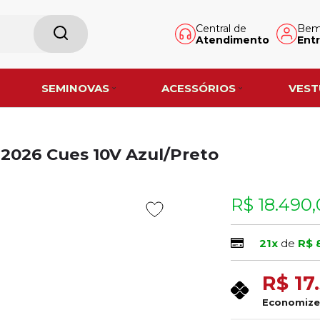
Central de
Bem-
Atendimento
Entr
SEMINOVAS
ACESSÓRIOS
VEST
 2026 Cues 10V Azul/Preto
R$ 18.490
21x
de
R$ 
R$ 17
Economiz