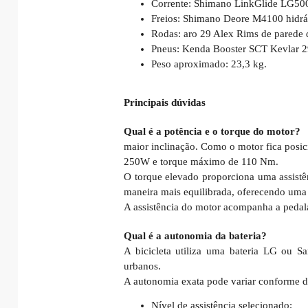
Corrente: Shimano LinkGlide LG500, 
Freios: Shimano Deore M4100 hidrá
Rodas: aro 29 Alex Rims de parede 
Pneus: Kenda Booster SCT Kevlar 2
Peso aproximado: 23,3 kg.
Principais dúvidas
Qual é a potência e o torque do motor?
maior inclinação. Como o motor fica posi
250W e torque máximo de 110 Nm.
O torque elevado proporciona uma assistênc
maneira mais equilibrada, oferecendo uma 
A assistência do motor acompanha a pedala
Qual é a autonomia da bateria?
A bicicleta utiliza uma bateria LG ou 
urbanos.
A autonomia exata pode variar conforme di
Nível de assistência selecionado;