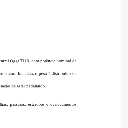
entral Oggi T110, com potência nominal de
enos com bicicleta, o peso é distribuído de
nsação de estar pedalando.
as, passeios, estradões e deslocamentos