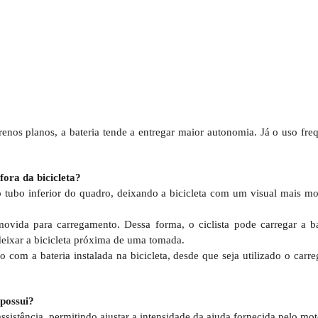
rrenos planos, a bateria tende a entregar maior autonomia. Já o uso f
fora da bicicleta?
ao tubo inferior do quadro, deixando a bicicleta com um visual mais 
ovida para carregamento. Dessa forma, o ciclista pode carregar a ba
 deixar a bicicleta próxima de uma tomada.
 com a bateria instalada na bicicleta, desde que seja utilizado o carre
 possui?
assistência, permitindo ajustar a intensidade da ajuda fornecida pelo mot