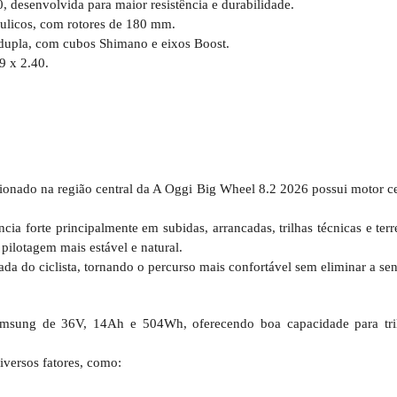
desenvolvida para maior resistência e durabilidade.
ulicos, com rotores de 180 mm.
dupla, com cubos Shimano e eixos Boost.
9 x 2.40.
cionado na região central da A Oggi Big Wheel 8.2 2026 possui motor c
ia forte principalmente em subidas, arrancadas, trilhas técnicas e terr
pilotagem mais estável e natural.
da do ciclista, tornando o percurso mais confortável sem eliminar a se
Samsung de 36V, 14Ah e 504Wh, oferecendo boa capacidade para trilh
versos fatores, como: