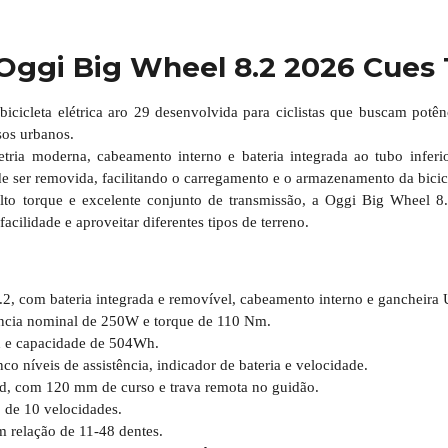
 Oggi Big Wheel 8.2 2026 Cues 
icicleta elétrica aro 29 desenvolvida para ciclistas que buscam potên
rsos urbanos.
ria moderna, cabeamento interno e bateria integrada ao tubo inferi
de ser removida, facilitando o carregamento e o armazenamento da bicic
o torque e excelente conjunto de transmissão, a Oggi Big Wheel 8
acilidade e aproveitar diferentes tipos de terreno.
2, com bateria integrada e removível, cabeamento interno e gancheira
ência nominal de 250W e torque de 110 Nm.
h e capacidade de 504Wh.
o níveis de assistência, indicador de bateria e velocidade.
d, com 120 mm de curso e trava remota no guidão.
de 10 velocidades.
relação de 11-48 dentes.