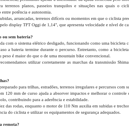
 terrenos planos, passeios tranquilos e situações nas quais o cicl
 entre potência e autonomia.
subidas, arrancadas, terrenos difíceis ou momentos em que o ciclista pre
o display TFT Oggi de 1,14", que apresenta velocidade e nível de car
o ou sem bateria?
ada com o sistema elétrico desligado, funcionando como uma bicicleta 
o a bateria termine durante o percurso. Entretanto, como a bicicleta
u peso é maior do que o de uma mountain bike convencional.
a, recomendamos utilizar corretamente as marchas da transmissão Shi
ilhas?
eparado para trilhas, estradões, terrenos irregulares e percursos com s
m 120 mm de curso ajuda a absorver impactos e melhorar o controle 
lo, contribuindo para a aderência e estabilidade.
ez das rodas, enquanto o motor de 110 Nm auxilia em subidas e trechos
ência do ciclista e utilizar os equipamentos de segurança adequados.
va remota?