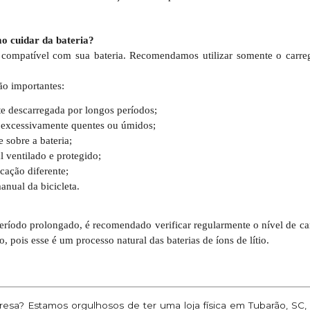
o cuidar da bateria?
 compatível com sua bateria. Recomendamos utilizar somente o carre
ão importantes:
te descarregada por longos períodos;
s excessivamente quentes ou úmidos;
 sobre a bateria;
 ventilado e protegido;
icação diferente;
anual da bicicleta.
eríodo prolongado, é recomendado verificar regularmente o nível de ca
ois esse é um processo natural das baterias de íons de lítio.
sa? Estamos orgulhosos de ter uma loja física em Tubarão, SC,