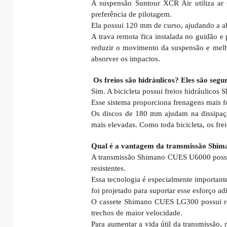
A suspensão Suntour XCR Air utiliza ar 
preferência de pilotagem.
Ela possui 120 mm de curso, ajudando a ab
A trava remota fica instalada no guidão e
reduzir o movimento da suspensão e melho
absorver os impactos.
Os freios são hidráulicos? Eles são seg
Sim. A bicicleta possui freios hidráulic
Esse sistema proporciona frenagens mais f
Os discos de 180 mm ajudam na dissipação
mais elevadas. Como toda bicicleta, os frei
Qual é a vantagem da transmissão Shim
A transmissão Shimano CUES U6000 possui 1
resistentes.
Essa tecnologia é especialmente importante
foi projetado para suportar esse esforço ad
O cassete Shimano CUES LG300 possui rela
trechos de maior velocidade.
Para aumentar a vida útil da transmissão,