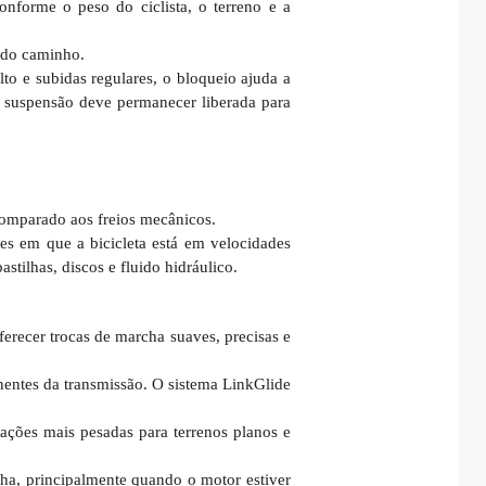
nforme o peso do ciclista, o terreno e a
s do caminho.
to e subidas regulares, o bloqueio ajuda a
a suspensão deve permanecer liberada para
comparado aos freios mecânicos.
es em que a bicicleta está em velocidades
stilhas, discos e fluido hidráulico.
erecer trocas de marcha suaves, precisas e
onentes da transmissão. O sistema LinkGlide
ações mais pesadas para terrenos planos e
cha, principalmente quando o motor estiver