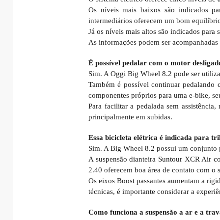
Os níveis mais baixos são indicados para
intermediários oferecem um bom equilíbrio
Já os níveis mais altos são indicados para 
As informações podem ser acompanhadas pel
É possível pedalar com o motor desligad
Sim. A Oggi Big Wheel 8.2 pode ser utiliz
Também é possível continuar pedalando cas
componentes próprios para uma e-bike, se
Para facilitar a pedalada sem assistênci
principalmente em subidas.
Essa bicicleta elétrica é indicada para tr
Sim. A Big Wheel 8.2 possui um conjunto pr
A suspensão dianteira Suntour XCR Air co
2.40 oferecem boa área de contato com o so
Os eixos Boost passantes aumentam a rigid
técnicas, é importante considerar a experi
Como funciona a suspensão a ar e a tra