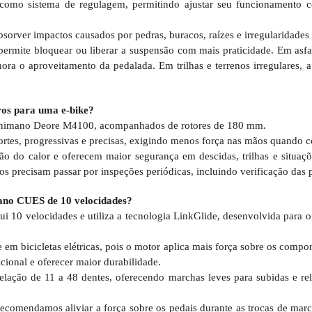
como sistema de regulagem, permitindo ajustar seu funcionamento co
sorver impactos causados por pedras, buracos, raízes e irregularidade
 permite bloquear ou liberar a suspensão com mais praticidade. Em asfal
ra o aproveitamento da pedalada. Em trilhas e terrenos irregulares, 
uros para uma e-bike?
os Shimano Deore M4100, acompanhados de rotores de 180 mm.
ortes, progressivas e precisas, exigindo menos força nas mãos quando 
 do calor e oferecem maior segurança em descidas, trilhas e situaçõ
os precisam passar por inspeções periódicas, incluindo verificação das pa
ano CUES de 10 velocidades?
0 velocidades e utiliza a tecnologia LinkGlide, desenvolvida para of
 em bicicletas elétricas, pois o motor aplica mais força sobre os comp
icional e oferecer maior durabilidade.
ção de 11 a 48 dentes, oferecendo marchas leves para subidas e rel
 recomendamos aliviar a força sobre os pedais durante as trocas de mar