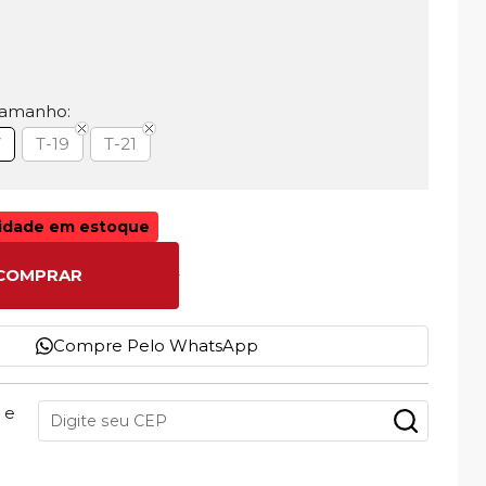
Tamanho:
7
T-19
T-21
idade em estoque
Consulte
COMPRAR
Regulamento
Compre Pelo WhatsApp
 e