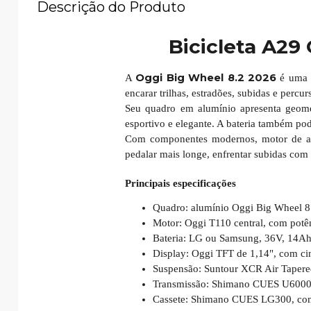
Descrição do Produto
Bicicleta A29
Oggi Big Wheel 8.2 2026
A
é uma b
encarar trilhas, estradões, subidas e percu
Seu quadro em alumínio apresenta geomet
esportivo e elegante. A bateria também po
Com componentes modernos, motor de alt
pedalar mais longe, enfrentar subidas com f
Principais especificações
Quadro: alumínio Oggi Big Wheel 8.
Motor: Oggi T110 central, com pot
Bateria: LG ou Samsung, 36V, 14A
Display: Oggi TFT de 1,14", com cinc
Suspensão: Suntour XCR Air Tapere
Transmissão: Shimano CUES U6000 
Cassete: Shimano CUES LG300, com 