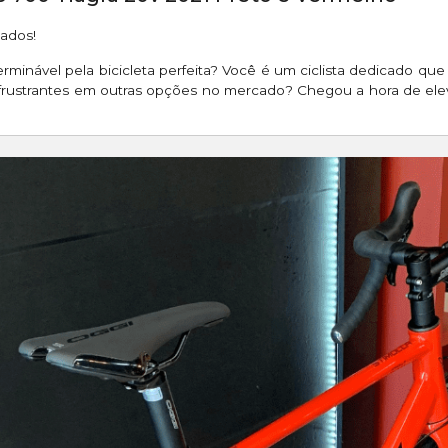
nados!
erminável pela bicicleta perfeita? Você é um ciclista dedicad
ustrantes em outras opções no mercado? Chegou a hora de eleva