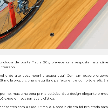
nologia de ponta Tiagra 20v, oferece uma resposta instantâ
r terreno.
tável e de alto desempenho acaba aqui. Com um quadro ergo
imolla proporciona o equilíbrio perfeito entre conforto e eficiê
nho, mas uma obra-prima estética. Seu design elegante e mode
ê exige em sua jornada ciclística.
horizontes com a Oggi Stimolla. Nossa bicicleta foi projetada pa