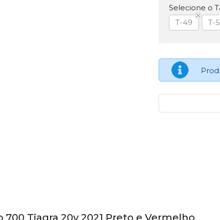
Selecione o 
T-49
T-
Prod
ro 700 Tiagra 20v 2021 Preto e Vermelho