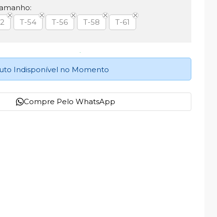
Tamanho:
52
T-54
T-56
T-58
T-61
uto Indisponível no Momento
Compre Pelo WhatsApp