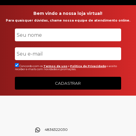
Bem vindo a nossa loja virtual!
Para quaisquer dúvidas, chame nossa equipe de atendimento online.
Concordo com os
Termos de uso
e
Politica de Privacidade
e aceito
receber e-mails com novidades e promoções.
CADASTRAR
4836322030