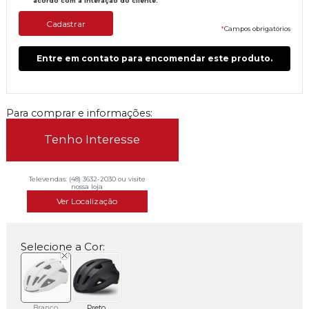
acordo com a interação do cliente.
*
Campos obrigatórios
Entre em contato para encomendar este produto.
Para comprar e informações:
Tenho Interesse
Televendas: (48) 3632-2030 ou visite
nossa loja
Ver Localização
Selecione a Cor:
Branco
Preto