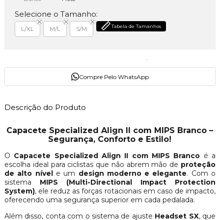
Selecione o Tamanho:
Tabela de Tamanhos
L/XL
M/L
S/M
Compre Pelo WhatsApp
Descrição do Produto
Capacete Specialized Align II com MIPS Branco –
Segurança, Conforto e Estilo!
O
Capacete Specialized Align II com MIPS Branco
é a
escolha ideal para ciclistas que não abrem mão de
proteção
de alto nível
e um
design moderno e elegante
. Com o
sistema
MIPS (Multi-Directional Impact Protection
System)
, ele reduz as forças rotacionais em caso de impacto,
oferecendo uma segurança superior em cada pedalada.
Além disso, conta com o sistema de ajuste
Headset SX
, que