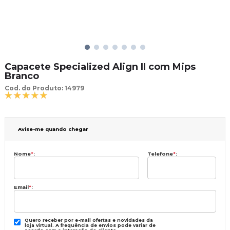
Capacete Specialized Align II com Mips
Brancoㅤㅤㅤㅤㅤㅤㅤㅤㅤㅤ
Cod. do Produto: 14979
Avise-me quando chegar
Nome
*
:
Telefone
*
:
Email
*
:
Quero receber por e-mail ofertas e novidades da
loja virtual. A frequência de envios pode variar de