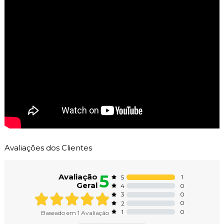
Avaliações dos Clientes
5
Avaliação
1
5
Geral
0
4
0
3
0
2
0
1
Baseado em
1
Avaliação