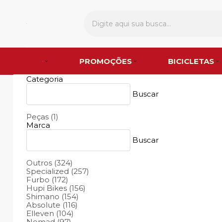
PROMOÇÕES
BICICLETAS
Categoria
Buscar
Peças
(1)
Marca
Buscar
Outros
(324)
Specialized
(257)
Furbo
(172)
Hupi Bikes
(156)
Shimano
(154)
Absolute
(116)
Elleven
(104)
Nomad
(97)