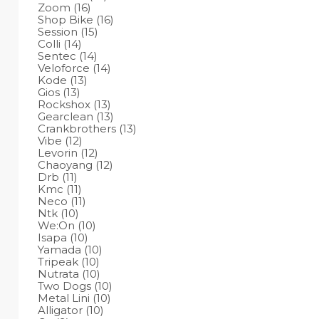
Zoom
(16)
Shop Bike
(16)
Session
(15)
Colli
(14)
Sentec
(14)
Veloforce
(14)
Kode
(13)
Gios
(13)
Rockshox
(13)
Gearclean
(13)
Crankbrothers
(13)
Vibe
(12)
Levorin
(12)
Chaoyang
(12)
Drb
(11)
Kmc
(11)
Neco
(11)
Ntk
(10)
We:On
(10)
Isapa
(10)
Yamada
(10)
Tripeak
(10)
Nutrata
(10)
Two Dogs
(10)
Metal Lini
(10)
Alligator
(10)