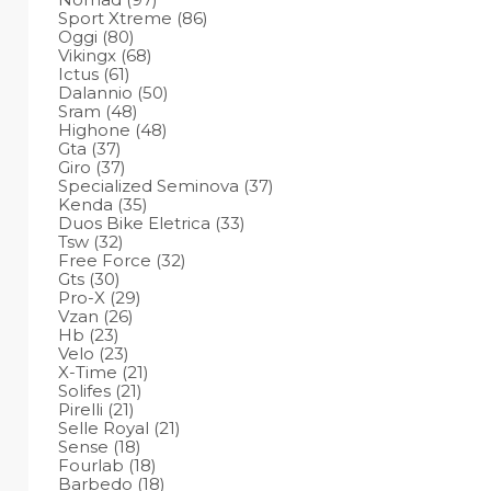
Sport Xtreme
(86)
Oggi
(80)
Vikingx
(68)
Ictus
(61)
Dalannio
(50)
Sram
(48)
Highone
(48)
Gta
(37)
Giro
(37)
Specialized Seminova
(37)
Kenda
(35)
Duos Bike Eletrica
(33)
Tsw
(32)
Free Force
(32)
Gts
(30)
Pro-X
(29)
Vzan
(26)
Hb
(23)
Velo
(23)
X-Time
(21)
Solifes
(21)
Pirelli
(21)
Selle Royal
(21)
Sense
(18)
Fourlab
(18)
Barbedo
(18)