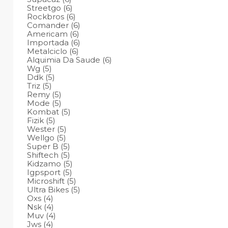
Streetgo
(6)
Rockbros
(6)
Comander
(6)
Americam
(6)
Importada
(6)
Metalciclo
(6)
Alquimia Da Saude
(6)
Wg
(5)
Ddk
(5)
Triz
(5)
Remy
(5)
Mode
(5)
Kombat
(5)
Fizik
(5)
Wester
(5)
Wellgo
(5)
Super B
(5)
Shiftech
(5)
Kidzamo
(5)
Igpsport
(5)
Microshift
(5)
Ultra Bikes
(5)
Oxs
(4)
Nsk
(4)
Muv
(4)
Jws
(4)