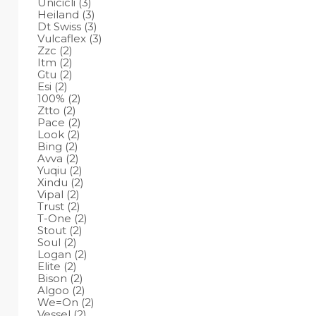
Unicicli
(3)
Heiland
(3)
Dt Swiss
(3)
Vulcaflex
(3)
Zzc
(2)
Itm
(2)
Gtu
(2)
Esi
(2)
100%
(2)
Ztto
(2)
Pace
(2)
Look
(2)
Bing
(2)
Avva
(2)
Yuqiu
(2)
Xindu
(2)
Vipal
(2)
Trust
(2)
T-One
(2)
Stout
(2)
Soul
(2)
Logan
(2)
Elite
(2)
Bison
(2)
Algoo
(2)
We=On
(2)
Vessel
(2)