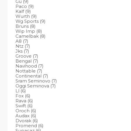
Gu
(9)
Paco
(9)
Kalf
(9)
Wurth
(9)
Wg Sports
(9)
Bruns
(8)
Wip Imp
(8)
Camelbak
(8)
A8
(7)
Ntz
(7)
Jks
(7)
Groove
(7)
Bengal
(7)
Navihood
(7)
Nottable
(7)
Continental
(7)
Sram Seminovo
(7)
Oggi Seminova
(7)
Ll
(6)
Fox
(6)
Rava
(6)
Swift
(6)
Oroch
(6)
Audax
(6)
Dvorak
(6)
Promend
(6)
Supacaz
(6)