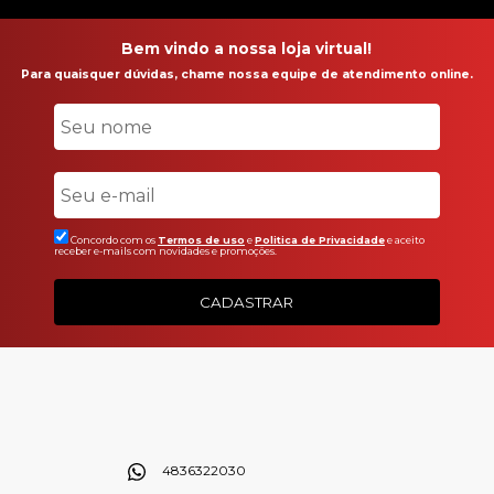
Bem vindo a nossa loja virtual!
Para quaisquer dúvidas, chame nossa equipe de atendimento online.
Concordo com os
Termos de uso
e
Politica de Privacidade
e aceito
receber e-mails com novidades e promoções.
CADASTRAR
4836322030