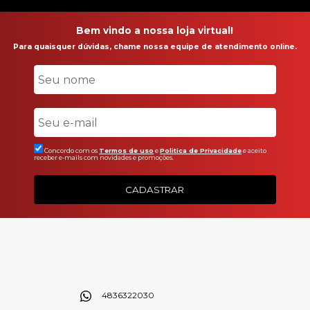
Bem vindo a nossa loja virtual!
Para quaisquer dúvidas, chame nossa equipe de atendimento online.
Concordo com os
Termos de uso
e
Politica de Privacidade
e aceito
receber e-mails com novidades e promoções.
CADASTRAR
4836322030