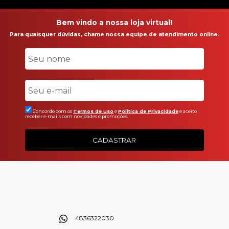
Bem vindo a nossa loja virtual!
Para quaisquer dúvidas, chame nossa equipe de atendimento online.
Concordo com os
Termos de uso
e
Politica de Privacidade
e aceito
receber e-mails com novidades e promoções.
CADASTRAR
4836322030