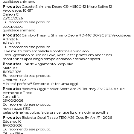
qualidade shimano
Produto:
Cassete Shimano Deore CS-M6100-12 Micro Spline 12
Velocidades 10-51T
Daleon C.
25/03/2026
Eu recomendo esse produto.
toppppppp
qualidade shimano
Produto:
Câmbio Traseiro Shimano Deore RD-M6100-SGS 12 Velocidades
Arlindo F.
11/03/2026
Eu recomendo esse produto.
Bike muito bem embalada e conforme anunciado.
Estou gostando muito da Levo, voltei a ter prazer em andar nas
montanhas após longo tempo andando apenas de speed.
Produto:
Link de Pagamento ShopBike
Mateus S.
11/03/2026
Eu recomendo esse produto.
Produto TOP
A bike é perfeita!! Sempre quis ter uma oggi.
Produto:
Bicicleta Oggi Hacker Sport Aro 29 Tourney 21v 2024 Azul e
Vermelho e Preto
Jurandi N.
23/02/2026
Eu recomendo esse produto.
nova razzo t130
pelas primeiras voltas ja da pra ver que fiz uma otima esvolha
Produto:
Bicicleta Oggi Razzo T130 A29 Cues 11v Am/Pr 2026
Eduardo K.
19/02/2026
Eu recomendo esse produto.
Ótima Bike