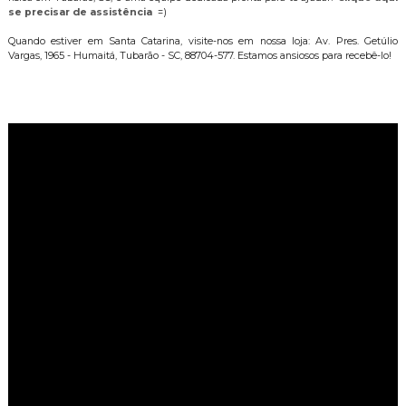
se precisar de assistência
=)
Quando estiver em Santa Catarina, visite-nos em nossa loja: Av. Pres. Getúlio
Vargas, 1965 - Humaitá, Tubarão - SC, 88704-577. Estamos ansiosos para recebê-lo!