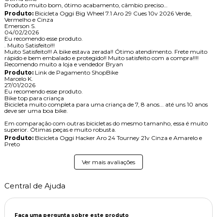
Produto muito bom, ótimo acabamento, câmbio preciso
Produto:
Bicicleta Oggi Big Wheel 7.1 Aro 29 Cues 10v 2026 Verde,
Vermelho e Cinza
Emerson S.
04/02/2026
Eu recomendo esse produto.
. Muito Satisfeito!!!
Muito Satisfeito!!! A bike estava zerada!! Ótimo atendimento. Frete muito
rápido e bem embalado e protegido!! Muito satisfeito com a compra!!!!
Recomendo muito a loja e vendedor Bryan
Produto:
Link de Pagamento ShopBike
Marcelo K.
27/01/2026
Eu recomendo esse produto.
Bike top para criança
Bicicleta muito completa para uma criança de 7, 8 anos... até uns 10 anos
deve ser uma boa bike.
Em comparação com outras bicicletas do mesmo tamanho, essa é muito
superior. Ótimas peças e muito robusta.
Produto:
Bicicleta Oggi Hacker Aro 24 Tourney 21v Cinza e Amarelo e
Preto
Ver mais avaliações
Central de Ajuda
Faça uma pergunta sobre este produto