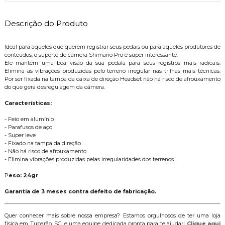
Descrição do Produto
Ideal para aqueles que querem registrar seus pedais ou para aqueles produtores de
conteúdos, o suporte de câmera Shimano Pro é super interessante.
Ele mantém uma boa visão da sua pedala para seus registros mais radicais.
Elimina as vibrações produzidas pelo terreno irregular nas trilhas mais técnicas.
Por ser fixada na tampa da caixa de direção Headset não há risco de afrouxamento
do que gera desregulagem da câmera.
Características:
- Feio em alumínio
- Parafusos de aço
- Super leve
- Fixado na tampa da direção
- Não há risco de afrouxamento
- Elimina vibrações produzidas pelas irregularidades dos terrenos
P
eso: 24gr
Garantia de 3 meses contra defeito de fabricação.
Quer conhecer mais sobre nossa empresa? Estamos orgulhosos de ter uma loja
física em Tubarão, SC, e uma equipe dedicada pronta para te ajudar!
Clique aqui