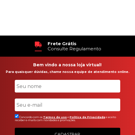
Frete Grátis
Consulte Regulamento
Bem vindo a nossa loja virtual!
Para quaisquer dúvidas, chame nossa equipe de atendimento online.
Concordo com os
Termos de uso
e
Politica de Privacidade
e aceito
receber e-mails com novidades e promoções.
CADASTRAR