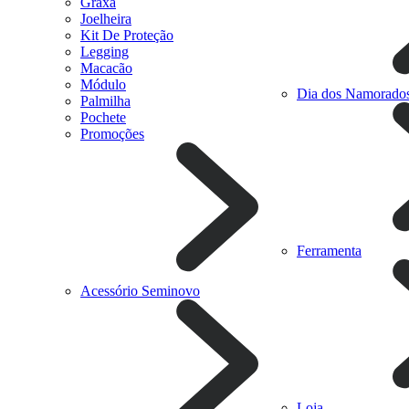
Graxa
Joelheira
Kit De Proteção
Legging
Macacão
Módulo
Dia dos Namorado
Palmilha
Pochete
Promoções
Ferramenta
Acessório Seminovo
Loja