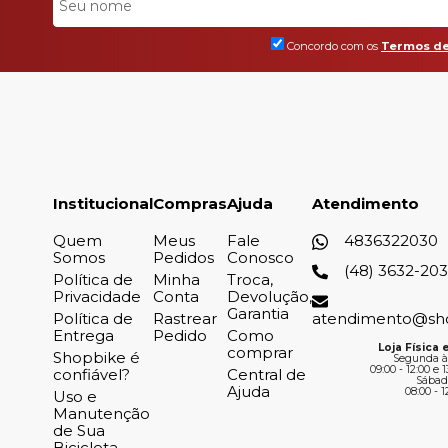
Concordo com os
Termos de
Institucional
Compras
Ajuda
Atendimento
Quem
Meus
Fale
4836322030
Somos
Pedidos
Conosco
(48) 3632-20
Política de
Minha
Troca,
Privacidade
Conta
Devolução,
Garantia
Política de
Rastrear
atendimento@sh
Entrega
Pedido
Como
Loja Física e
comprar
Shopbike é
Segunda à
09:00 - 12:00 e 1
confiável?
Central de
Sábad
Ajuda
08:00 - 1
Uso e
Manutenção
de Sua
Bicicleta