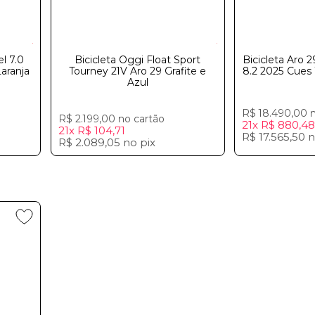
l 7.0
Bicicleta Oggi Float Sport
Bicicleta Aro 
aranja
Tourney 21V Aro 29 Grafite e
8.2 2025 Cues 
Azul
R$ 18.490,00
R$ 2.199,00
no cartão
21x
R$ 880,4
21x
R$ 104,71
R$ 17.565,50
R$ 2.089,05
no
pix