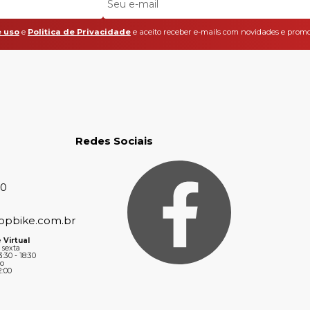
 uso
e
Politica de Privacidade
e aceito receber e-mails com novidades e promo
Redes Sociais
30
opbike.com.br
 Virtual
 sexta
3:30 - 18:30
o
2:00