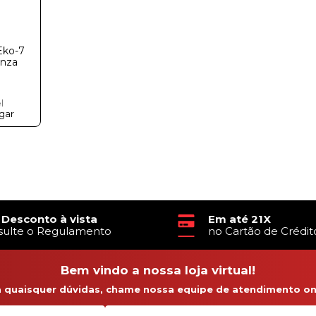
 Eko-7
inza
l
gar
 Desconto à vista
Em até 21X
sulte o Regulamento
no Cartão de Crédit
Bem vindo a nossa loja virtual!
a quaisquer dúvidas, chame nossa equipe de atendimento onl