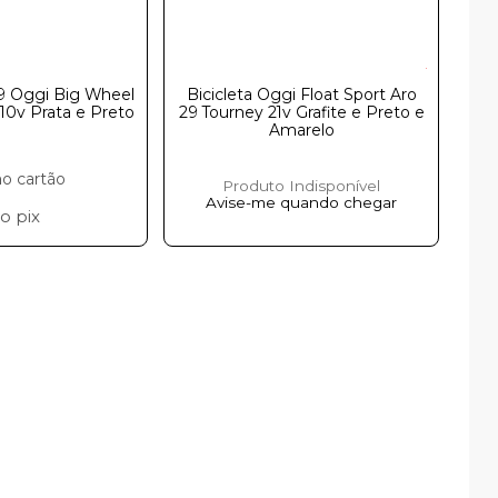
29 Oggi Big Wheel
Bicicleta Oggi Float Sport Aro
10v Prata e Preto
29 Tourney 21v Grafite e Preto e
Amarelo
no cartão
Produto Indisponível
8
Avise-me quando chegar
no
pix