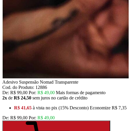
Adesivo Suspensão Nomad Transparente
Cod. do Produto: 12886
De:
R$ 99,00
Por:
R$ 49,00
Mais formas de pagamento
2x
de
R$ 24,50
sem juros no cartão de crédito
R$ 41,65
à vista no pix
(15% Desconto)
Economize
R$ 7,35
De:
R$ 99,00
Por:
R$ 49,00