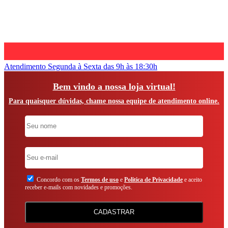
Atendimento
Segunda à Sexta das 9h às 18:30h
Bem vindo a nossa loja virtual!
Para quaisquer dúvidas, chame nossa equipe de atendimento online.
Concordo com os
Termos de uso
e
Politica de Privacidade
e aceito
receber e-mails com novidades e promoções.
CADASTRAR