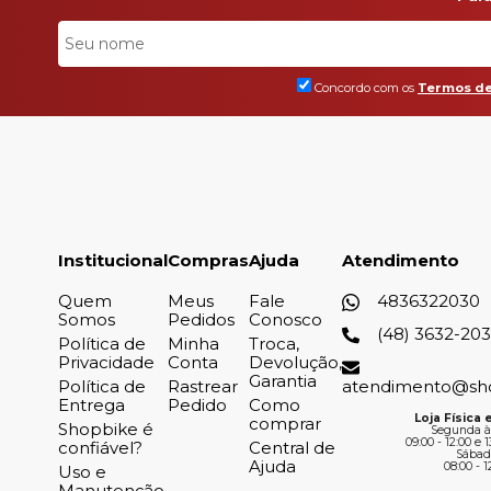
Concordo com os
Termos de
Institucional
Compras
Ajuda
Atendimento
Quem
Meus
Fale
4836322030
Somos
Pedidos
Conosco
(48) 3632-20
Política de
Minha
Troca,
Privacidade
Conta
Devolução,
Garantia
Política de
Rastrear
atendimento@sh
Entrega
Pedido
Como
Loja Física e
comprar
Shopbike é
Segunda à
09:00 - 12:00 e 1
confiável?
Central de
Sábad
Ajuda
08:00 - 1
Uso e
Manutenção