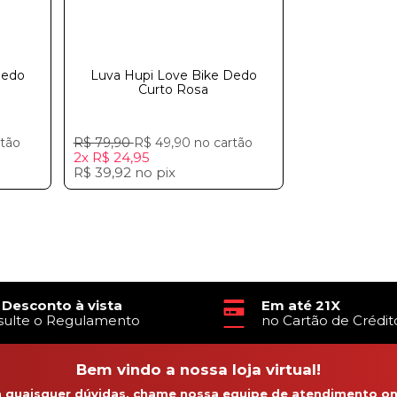
Dedo
Luva Hupi Love Bike Dedo
Curto Rosa
rtão
R$ 79,90
R$ 49,90
no cartão
2x
R$ 24,95
R$ 39,92
no
pix
 Desconto à vista
Em até 21X
sulte o Regulamento
no Cartão de Crédit
Bem vindo a nossa loja virtual!
a quaisquer dúvidas, chame nossa equipe de atendimento onl