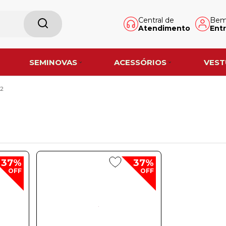
Central de
Bem-
Atendimento
Entr
SEMINOVAS
ACESSÓRIOS
VEST
2
37%
37%
OFF
OFF