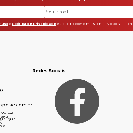
 uso
e
Politica de Privacidade
e aceito receber e-mails com novidades e promo
Redes Sociais
30
opbike.com.br
 Virtual
 sexta
3:30 - 18:30
o
2:00