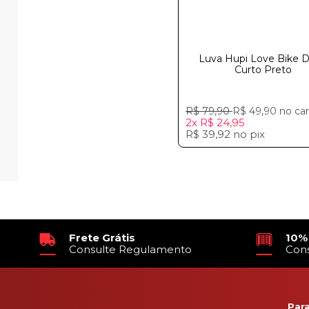
Luva Hupi Love Bike 
Curto Preto
R$ 79,90
R$ 49,90
no ca
2x
R$ 24,95
R$ 39,92
no
pix
Frete Grátis
10%
Consulte Regulamento
Con
Par