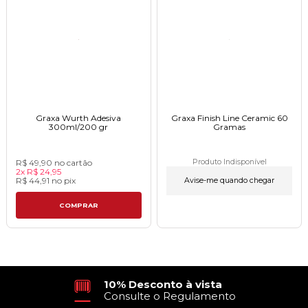
Graxa Wurth Adesiva
Graxa Finish Line Ceramic 60
300ml/200 gr
Gramasㅤㅤㅤㅤㅤㅤㅤㅤㅤㅤㅤㅤㅤㅤㅤㅤㅤㅤㅤㅤ
R$ 49,90
no cartão
Produto Indisponível
2x
R$ 24,95
R$ 44,91
no
pix
Avise-me quando chegar
COMPRAR
10% Desconto à vista
Consulte o Regulamento