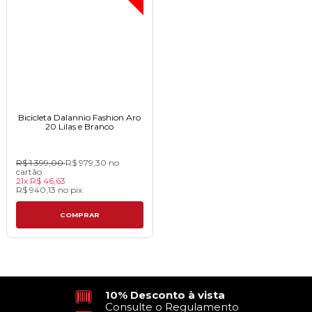
Bicicleta Dalannio Fashion Aro
20 Lilas e Brancoㅤㅤㅤㅤㅤㅤㅤ
R$ 1.399,00
R$ 979,30
no
cartão
21x
R$ 46,63
R$ 940,13
no
pix
COMPRAR
10% Desconto à vista
Consulte o Regulamento