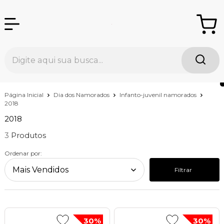
Página Inicial
Dia dos Namorados
Infanto-juvenil namorados
2018
2018
3
Ordenar por:
Filtrar
30%
30%