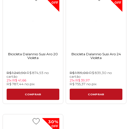
OFF
OFF
Bicicleta Dalannio Susi Aro 20
Bicicleta Dalannio Susi Aro 24
Violetaㅤㅤㅤㅤㅤㅤㅤㅤㅤㅤㅤㅤㅤㅤㅤㅤㅤ
Violeta
R$ 1.249,90
R$ 874,93
no
R$ 1.199,00
R$ 839,30
no
cartão
cartão
21x
R$ 41,66
21x
R$ 39,97
R$ 787,44
no
pix
R$ 755,37
no
pix
COMPRAR
COMPRAR
30%
OFF