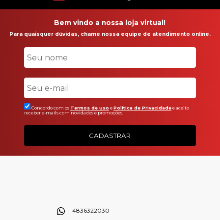
Bem vindo a nossa loja virtual!
Para quaisquer dúvidas, chame nossa equipe de atendimento online.
Concordo com os
Termos de uso
e
Politica de Privacidade
e aceito
receber e-mails com novidades e promoções.
CADASTRAR
4836322030