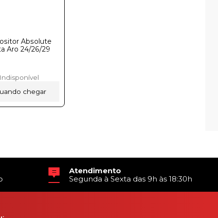
ositor Absolute
ta Aro 24/26/29ㅤ
Indisponível
quando chegar
Atendimento
o
Segunda à Sexta das 9h às 18:30h