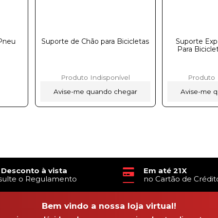
ㅤㅤㅤㅤㅤㅤㅤㅤㅤ
Suporte de Chão para Bicicletas
Suporte Exp
Para Bicicle
Produto Indisponível
Produto 
Avise-me quando chegar
Avise-me 
 Desconto à vista
Em até 21X
sulte o Regulamento
no Cartão de Crédit
Bem vindo a nossa loja virtual!