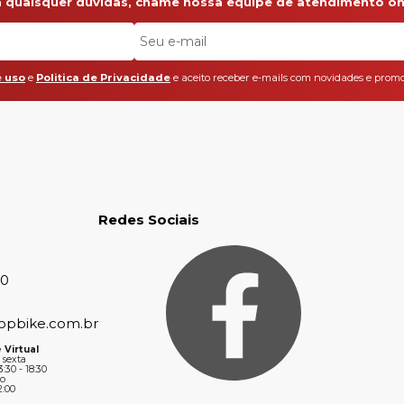
a quaisquer dúvidas, chame nossa equipe de atendimento onl
 uso
e
Politica de Privacidade
e aceito receber e-mails com novidades e promo
Redes Sociais
30
opbike.com.br
 Virtual
 sexta
3:30 - 18:30
o
2:00