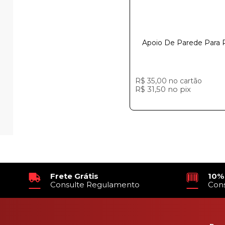
Apoio De Parede Para Pneuㅤㅤㅤㅤㅤㅤㅤㅤㅤㅤㅤㅤㅤㅤㅤㅤ
R$ 35,00
no cartão
R$ 31,50
no
pix
Frete Grátis
10%
Consulte Regulamento
Con