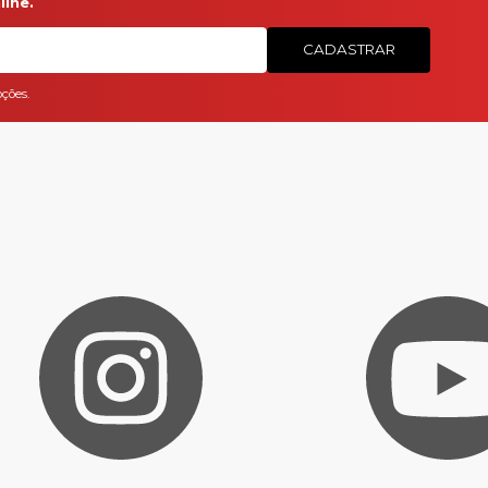
ine.
CADASTRAR
ções.