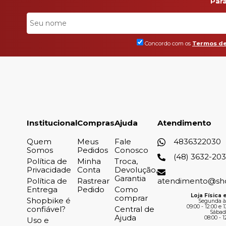
Par
Concordo com os
Termos de
Institucional
Compras
Ajuda
Atendimento
Quem
Meus
Fale
4836322030
Somos
Pedidos
Conosco
(48) 3632-20
Política de
Minha
Troca,
Privacidade
Conta
Devolução,
Garantia
Política de
Rastrear
atendimento@sh
Entrega
Pedido
Como
Loja Física e
comprar
Shopbike é
Segunda à
09:00 - 12:00 e 1
confiável?
Central de
Sábad
Ajuda
08:00 - 1
Uso e