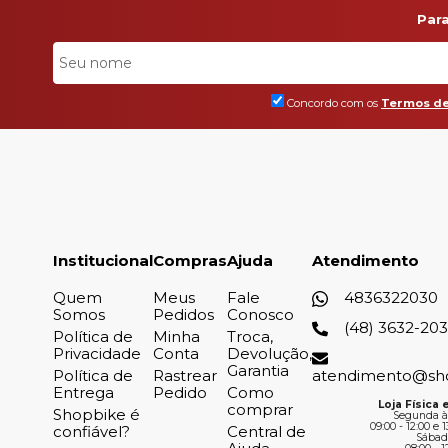
Par
Concordo com os
Termos de
Institucional
Compras
Ajuda
Atendimento
Quem
Meus
Fale
4836322030
Somos
Pedidos
Conosco
(48) 3632-20
Política de
Minha
Troca,
Privacidade
Conta
Devolução,
Garantia
Política de
Rastrear
atendimento@sh
Entrega
Pedido
Como
Loja Física e
comprar
Shopbike é
Segunda à
09:00 - 12:00 e 1
confiável?
Central de
Sábad