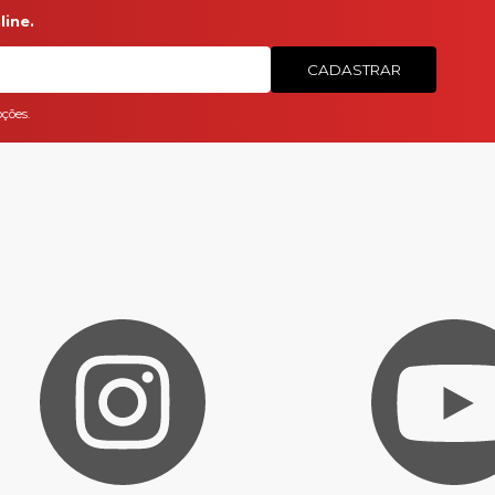
ine.
CADASTRAR
ções.