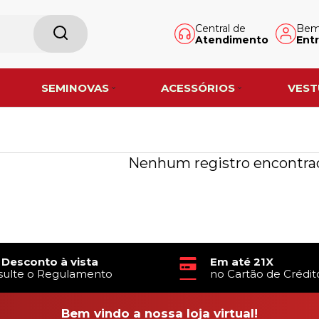
Central de
Bem-
Atendimento
Entr
SEMINOVAS
ACESSÓRIOS
VEST
Nenhum registro encontra
 Desconto à vista
Em até 21X
sulte o Regulamento
no Cartão de Crédit
Bem vindo a nossa loja virtual!