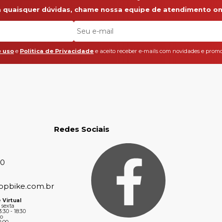
a quaisquer dúvidas, chame nossa equipe de atendimento onl
 uso
e
Politica de Privacidade
e aceito receber e-mails com novidades e promo
Redes Sociais
30
opbike.com.br
 Virtual
 sexta
3:30 - 18:30
o