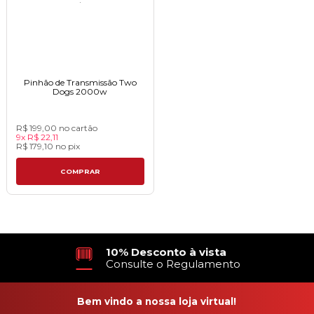
Pinhão de Transmissão Two
Dogs 2000w
R$ 199,00
no cartão
9x
R$ 22,11
R$ 179,10
no
pix
COMPRAR
10% Desconto à vista
Consulte o Regulamento
Bem vindo a nossa loja virtual!