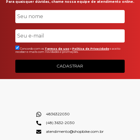
Para quaisquer dúvidas, chame nossa equipe de atendimento online.
Concordo com os
Termos de uso
e
Politica de Privacidade
e aceito
receber e-mails com novidades e promoções.
CADASTRAR
4836322030
(48) 3632-2030
atendimento@shopbike.com.br