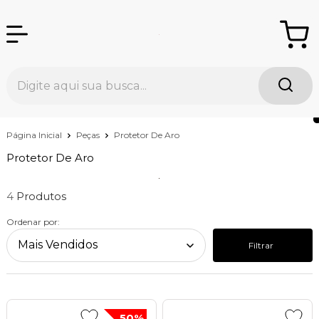
Página Inicial
Peças
Protetor De Aro
Protetor De Aro
4
Ordenar por:
Filtrar
50%