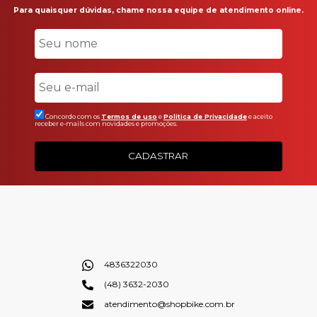
Para quaisquer dúvidas, chame nossa equipe de atendimento online.
Concordo com os
Termos de uso
e
Politica de Privacidade
e aceito
receber e-mails com novidades e promoções.
CADASTRAR
4836322030
(48) 3632-2030
atendimento@shopbike.com.br