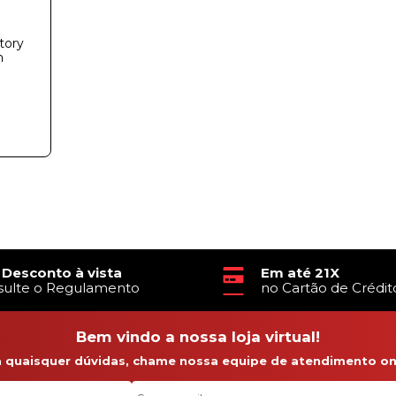
tory
m
 Desconto à vista
Em até 21X
sulte o Regulamento
no Cartão de Crédit
Bem vindo a nossa loja virtual!
a quaisquer dúvidas, chame nossa equipe de atendimento onl