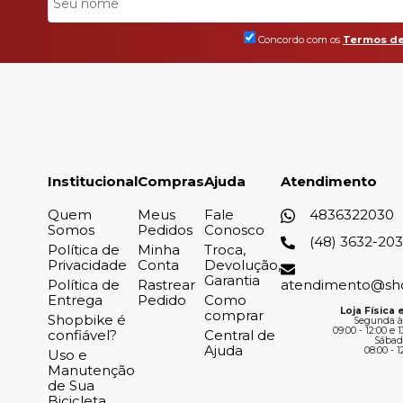
Concordo com os
Termos de
Institucional
Compras
Ajuda
Atendimento
Quem
Meus
Fale
4836322030
Somos
Pedidos
Conosco
(48) 3632-20
Política de
Minha
Troca,
Privacidade
Conta
Devolução,
Garantia
Política de
Rastrear
atendimento@sh
Entrega
Pedido
Como
Loja Física e
comprar
Shopbike é
Segunda à
09:00 - 12:00 e 1
confiável?
Central de
Sábad
Ajuda
08:00 - 1
Uso e
Manutenção
de Sua
Bicicleta