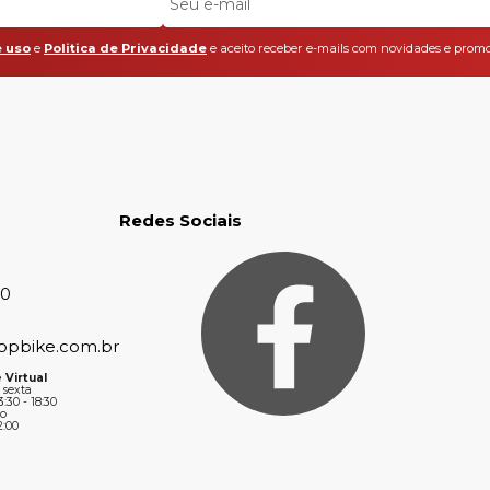
 uso
e
Politica de Privacidade
e aceito receber e-mails com novidades e promo
Redes Sociais
30
opbike.com.br
 Virtual
 sexta
3:30 - 18:30
o
2:00