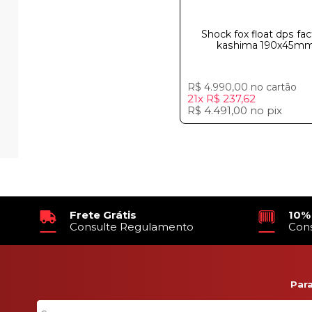
Shock fox float dps fac
kashima 190x45m
R$ 4.990,00
no cartão
21x
R$ 237,62
R$ 4.491,00
no
pix
Frete Grátis
10%
Consulte Regulamento
Con
Par