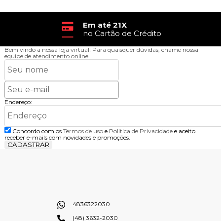
Em até 21X
no Cartão de Crédito
Bem vindo a nossa loja virtual!
Para quaisquer dúvidas, chame nossa
equipe de atendimento online.
Endereço:
Concordo com os
Termos de uso
e
Politica de Privacidade
e aceito
receber e-mails com novidades e promoções.
CADASTRAR
4836322030
(48) 3632-2030