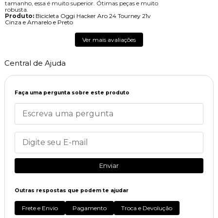
tamanho, essa é muito superior. Ótimas peças e muito
robusta.
Produto:
Bicicleta Oggi Hacker Aro 24 Tourney 21v
Cinza e Amarelo e Preto
Ver mais avaliações
Central de Ajuda
Faça uma pergunta sobre este produto
Enviar
Outras respostas que podem te ajudar
Frete e Envio
Pagamento
Troca e Devolução