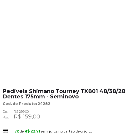
Pedivela Shimano Tourney TX801 48/38/28
Dentes 175mm - Seminovo
Cod. do Produto: 24282
De:
R$ 299,00
R$ 159,00
Por:
7x
de
R$ 22,71
sem juros no cartão de crédito