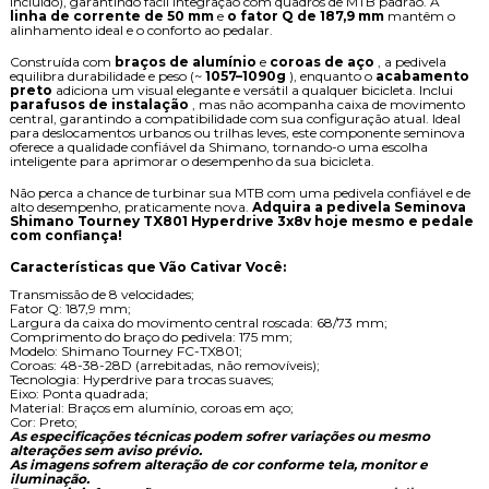
incluído), garantindo fácil integração com quadros de MTB padrão. A 
linha de corrente de 50 mm
 e 
o fator Q de 187,9 mm
 mantêm o 
alinhamento ideal e o conforto ao pedalar.
Construída com 
braços de alumínio
 e 
coroas de aço
 , a pedivela 
equilibra durabilidade e peso (~ 
1057–1090g
 ), enquanto o 
acabamento 
preto
 adiciona um visual elegante e versátil a qualquer bicicleta. Inclui 
parafusos de instalação
 , mas não acompanha caixa de movimento 
central, garantindo a compatibilidade com sua configuração atual. Ideal 
para deslocamentos urbanos ou trilhas leves, este componente seminova 
oferece a qualidade confiável da Shimano, tornando-o uma escolha 
inteligente para aprimorar o desempenho da sua bicicleta.
Não perca a chance de turbinar sua MTB com uma pedivela confiável e de 
alto desempenho, praticamente nova. 
Adquira a pedivela Seminova 
Shimano Tourney TX801 Hyperdrive 3x8v hoje mesmo e pedale 
com confiança!
Características que Vão Cativar Você:
Transmissão de 8 velocidades;
Fator Q: 187,9 mm;
Largura da caixa do movimento central roscada: 68/73 mm;
Comprimento do braço do pedivela: 175 mm;
Modelo: Shimano Tourney FC-TX801;
Coroas: 48-38-28D (arrebitadas, não removíveis);
Tecnologia: Hyperdrive para trocas suaves;
Eixo: Ponta quadrada;
Material: Braços em alumínio, coroas em aço;
Cor: Preto;
As especificações técnicas podem sofrer variações ou mesmo
alterações sem aviso prévio.
As imagens sofrem alteração de cor conforme tela, monitor e
iluminação.