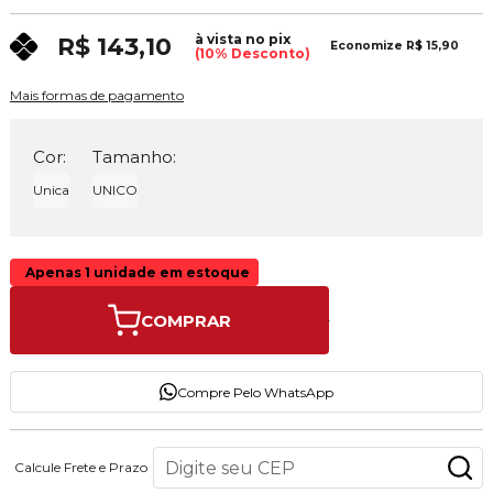
à vista no pix
R$ 143,10
Economize
R$ 15,90
(10% Desconto)
Mais formas de pagamento
Cor:
Tamanho:
Unica
UNICO
Apenas 1 unidade em estoque
COMPRAR
Compre Pelo WhatsApp
Calcule Frete e Prazo