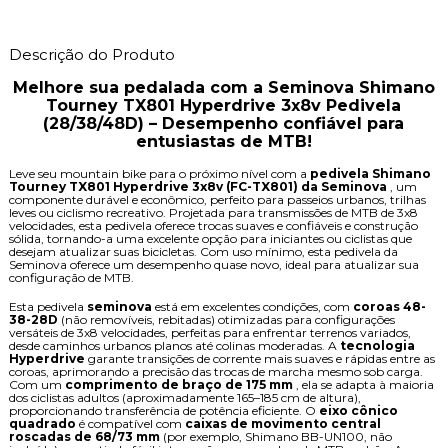
Descrição do Produto
Melhore sua pedalada com a Seminova Shimano
Tourney TX801 Hyperdrive 3x8v Pedivela
(28/38/48D) – Desempenho confiável para
entusiastas de MTB!
Leve seu mountain bike para o próximo nível com a 
pedivela Shimano 
Tourney TX801 Hyperdrive 3x8v (FC-TX801) da Seminova
 , um 
componente durável e econômico, perfeito para passeios urbanos, trilhas 
leves ou ciclismo recreativo. Projetada para transmissões de MTB de 3x8 
velocidades, esta pedivela oferece trocas suaves e confiáveis ​​e construção 
sólida, tornando-a uma excelente opção para iniciantes ou ciclistas que 
desejam atualizar suas bicicletas. Com uso mínimo, esta pedivela da 
Seminova oferece um desempenho quase novo, ideal para atualizar sua 
configuração de MTB.
Esta pedivela 
seminova
 está em excelentes condições, com 
coroas 48-
38-28D
 (não removíveis, rebitadas) otimizadas para configurações 
versáteis de 3x8 velocidades, perfeitas para enfrentar terrenos variados, 
desde caminhos urbanos planos até colinas moderadas. A 
tecnologia 
Hyperdrive
 garante transições de corrente mais suaves e rápidas entre as 
coroas, aprimorando a precisão das trocas de marcha mesmo sob carga. 
Com um 
comprimento de braço de 175 mm
 , ela se adapta à maioria 
dos ciclistas adultos (aproximadamente 165–185 cm de altura), 
proporcionando transferência de potência eficiente. O 
eixo cônico 
quadrado
 é compatível com 
caixas de movimento central 
roscadas de 68/73 mm
 (por exemplo, Shimano BB-UN100, não 