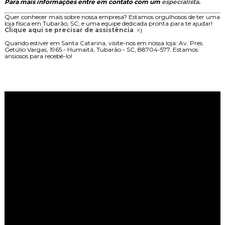
Para mais informações entre em contato com um
especialista.
Quer conhecer mais sobre nossa empresa? Estamos orgulhosos de ter uma
loja física em Tubarão, SC, e uma equipe dedicada pronta para te ajudar!
Clique aqui se precisar de assistência
=)
Quando estiver em Santa Catarina, visite-nos em nossa loja: Av. Pres.
Getúlio Vargas, 1965 - Humaitá, Tubarão - SC, 88704-577. Estamos
ansiosos para recebê-lo!