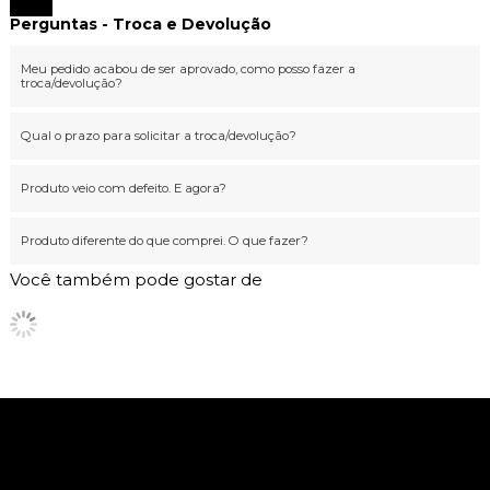
Fechar
Perguntas - Troca e Devolução
Meu pedido acabou de ser aprovado, como posso fazer a
troca/devolução?
Qual o prazo para solicitar a troca/devolução?
Produto veio com defeito. E agora?
Produto diferente do que comprei. O que fazer?
Você também pode gostar de