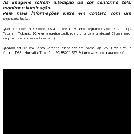
As imagens sofrem alteração de cor conforme tela,
monitor e iluminação.
Para mais informações entre em contato com um
especialista.
Quer conhecer mais sobre nossa empresa? Estamos orgulhosos de ter uma loja
física em Tubarão, SC, e uma equipe dedicada pronta para te ajudar!
Clique aqui
se precisar de assistência
=)
Quando estiver em Santa Catarina, visite-nos em nossa loja: Av. Pres. Getúlio
Vargas, 1965 - Humaitá, Tubarão - SC, 88704-577. Estamos ansiosos para recebê-lo!