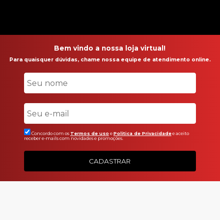
Bem vindo a nossa loja virtual!
Para quaisquer dúvidas, chame nossa equipe de atendimento online.
Concordo com os
Termos de uso
e
Politica de Privacidade
e aceito
receber e-mails com novidades e promoções.
CADASTRAR