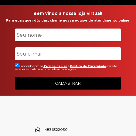
Bem vindo a nossa loja virtual!
Para quaisquer dúvidas, chame nossa equipe de atendimento online.
Concordo com os
Termos de uso
e
Politica de Privacidade
e aceito
receber e-mails com novidades e promoções.
CADASTRAR
4836322030