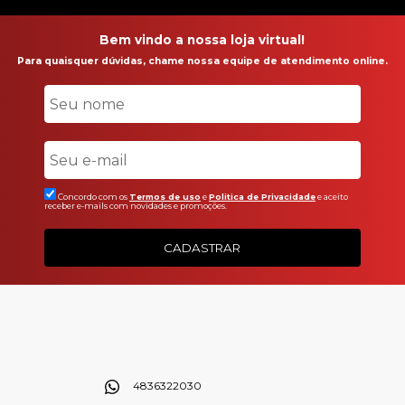
Bem vindo a nossa loja virtual!
Para quaisquer dúvidas, chame nossa equipe de atendimento online.
Concordo com os
Termos de uso
e
Politica de Privacidade
e aceito
receber e-mails com novidades e promoções.
CADASTRAR
4836322030