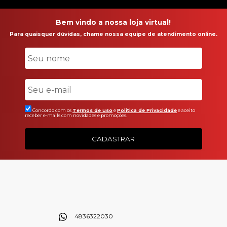
Bem vindo a nossa loja virtual!
Para quaisquer dúvidas, chame nossa equipe de atendimento online.
Concordo com os
Termos de uso
e
Politica de Privacidade
e aceito
receber e-mails com novidades e promoções.
CADASTRAR
4836322030