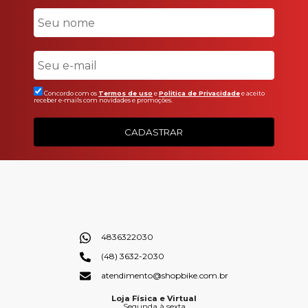
Concordo com os
Termos de uso
e
Politica de Privacidade
e aceito
receber e-mails com novidades e promoções.
CADASTRAR
4836322030
(48) 3632-2030
atendimento@shopbike.com.br
Loja Física e Virtual
Segunda à sexta