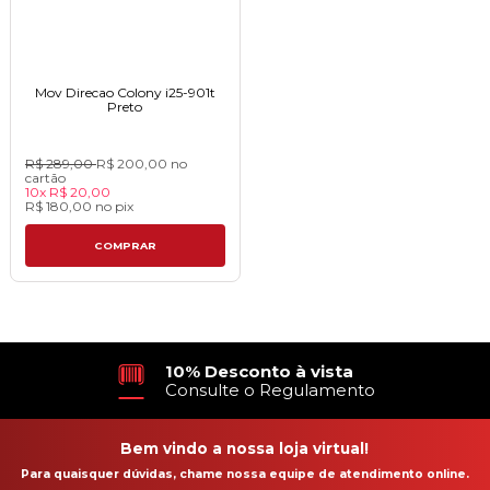
Mov Direcao Colony i25-901t
Pretoㅤㅤㅤㅤㅤㅤㅤㅤㅤㅤㅤㅤㅤㅤㅤㅤㅤ
R$ 289,00
R$ 200,00
no
cartão
10x
R$ 20,00
R$ 180,00
no
pix
COMPRAR
10% Desconto à vista
Consulte o Regulamento
Bem vindo a nossa loja virtual!
Para quaisquer dúvidas, chame nossa equipe de atendimento online.