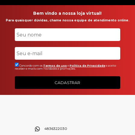
Bem vindo a nossa loja virtual!
Para quaisquer dúvidas, chame nossa equipe de atendimento online.
Concordo com os
Termos de uso
e
Politica de Privacidade
e aceito
receber e-mails com novidades e promoções.
CADASTRAR
4836322030