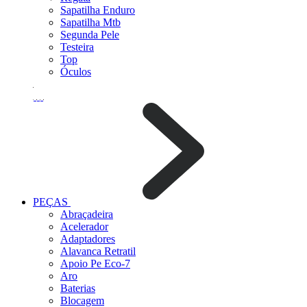
Sapatilha Enduro
Sapatilha Mtb
Segunda Pele
Testeira
Top
Óculos
PEÇAS
Abraçadeira
Acelerador
Adaptadores
Alavanca Retratil
Apoio Pe Eco-7
Aro
Baterias
Blocagem