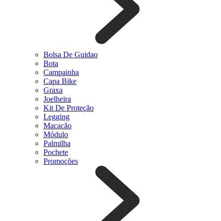
Bolsa De Guidao
Bota
Campainha
Capa Bike
Graxa
Joelheira
Kit De Proteção
Legging
Macacão
Módulo
Palmilha
Pochete
Promoções