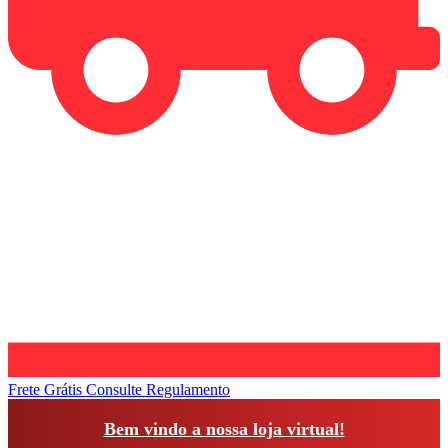
Frete Grátis
Consulte Regulamento
1
Bem vindo a nossa loja virtual!