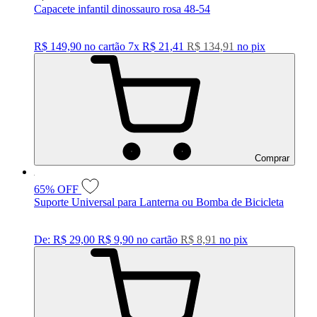
Capacete infantil dinossauro rosa 48-54
R$ 149,90
no cartão
7x
R$ 21,41
R$ 134,91
no
pix
Comprar
65%
OFF
Suporte Universal para Lanterna ou Bomba de Bicicleta
De:
R$ 29,00
R$ 9,90
no cartão
R$ 8,91
no
pix