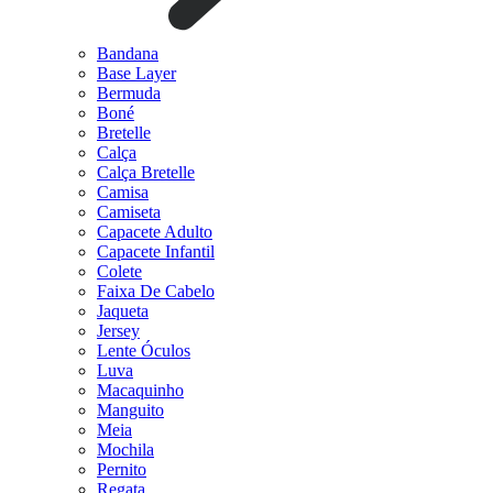
Bandana
Base Layer
Bermuda
Boné
Bretelle
Calça
Calça Bretelle
Camisa
Camiseta
Capacete Adulto
Capacete Infantil
Colete
Faixa De Cabelo
Jaqueta
Jersey
Lente Óculos
Luva
Macaquinho
Manguito
Meia
Mochila
Pernito
Regata