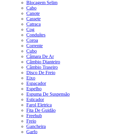
Blocagem Selim
Cabo
Canote
Cassete
Catraca
Cog
Conduítes
Coroa
Corrente
Cubo
Câmara De Ar
Câmbio Dianteiro
Câmbio Traseiro
Disco De Freio
Eixo
Espaçador
Espelho
Espuma De Suspensão
Esticador
Farol Eletrica
Fita De Guidão
Freehub
Freio
Gancheira
Garfo