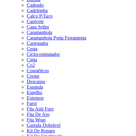
Cadeado
Cadeirinha
Calço P/Taco
Canivete
Capa Selim
Caramanhola
Caramanhola Porta Ferramenta
Carregador
Cesta
Ciclocomputador
Cinta
Co2
Cosméticos
Creme
Descanso
Espatula
Espelho
Extensor
Farol
Fita Anti Furo
Fita De Aro
Fita Wrap
Garrafa Dobrável
Kit De Reparo