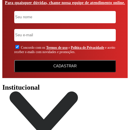
Para quaisquer dúvidas, chame nossa equipe de atendimento online.
Concordo com os
Termos de uso
e
Politica de Privacidade
e aceito
receber e-mails com novidades e promoções.
CADASTRAR
Institucional