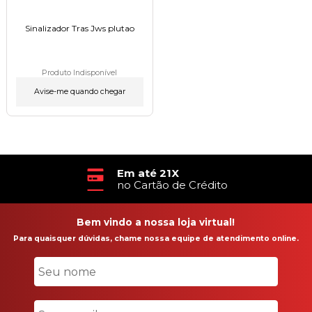
Sinalizador Tras Jws plutaoㅤㅤㅤㅤㅤㅤㅤㅤㅤㅤㅤㅤㅤㅤㅤㅤㅤㅤㅤㅤㅤㅤㅤㅤㅤㅤㅤㅤ
Produto Indisponível
Avise-me quando chegar
Em até 21X
no Cartão de Crédito
Bem vindo a nossa loja virtual!
Para quaisquer dúvidas, chame nossa equipe de atendimento online.