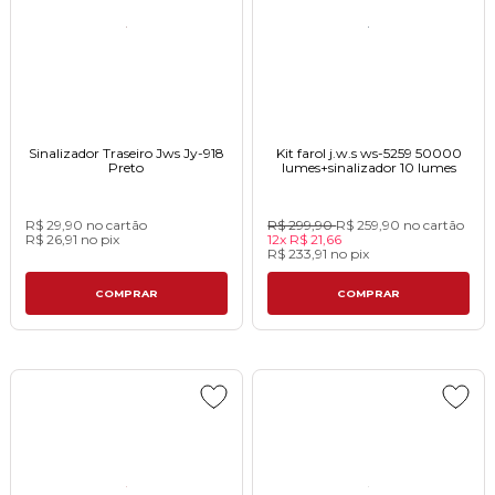
Sinalizador Traseiro Jws Jy-918
Kit farol j.w.s ws-5259 50000
Pretoㅤㅤㅤㅤㅤㅤㅤㅤㅤㅤㅤㅤㅤㅤㅤㅤㅤㅤㅤㅤ
lumes+sinalizador 10 lumes
R$ 29,90
no cartão
R$ 299,90
R$ 259,90
no cartão
R$ 26,91
no
pix
12x
R$ 21,66
R$ 233,91
no
pix
COMPRAR
COMPRAR