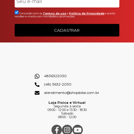
Concordo com os
Termos de uso
e
Politica de Privacidade
e aceito
receber e-mails com novidades e promoções.
CADASTRAR
4836322030
(48) 3632-2030
atendimento@shopbike.com.br
Loja Física e Virtual
Segunda à sexta
09:00 - 12:00 e 13:30 - 18:30
Sábado
08:00 - 12:00