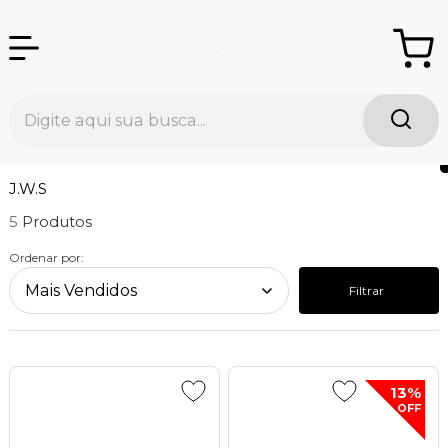
J.W.S
5
Ordenar por:
Filtrar
13%
OFF