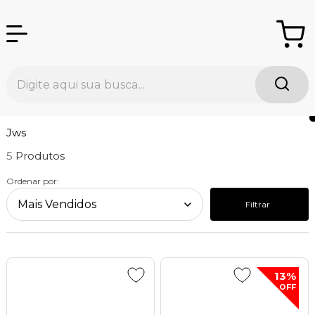
Jws
5
Ordenar por:
Filtrar
13%
OFF