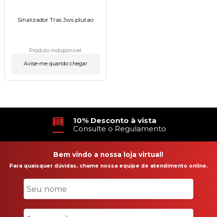
Sinalizador Tras Jws plutaoㅤㅤㅤㅤㅤㅤㅤㅤㅤㅤㅤㅤㅤㅤㅤㅤㅤㅤㅤㅤㅤㅤㅤㅤㅤㅤㅤㅤ
Produto Indisponível
Avise-me quando chegar
10% Desconto à vista
Consulte o Regulamento
Bem vindo a nossa loja virtual!
Para quaisquer dúvidas, chame nossa equipe de atendimento online.