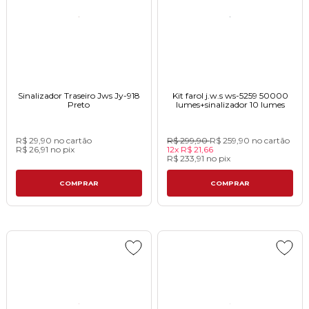
Sinalizador Traseiro Jws Jy-918
Kit farol j.w.s ws-5259 50000
Pretoㅤㅤㅤㅤㅤㅤㅤㅤㅤㅤㅤㅤㅤㅤㅤㅤㅤㅤㅤㅤ
lumes+sinalizador 10 lumes
R$ 29,90
no cartão
R$ 299,90
R$ 259,90
no cartão
R$ 26,91
no
pix
12x
R$ 21,66
R$ 233,91
no
pix
COMPRAR
COMPRAR