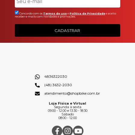
Concordo com os
Termos de uso
e
Politica de Privacidade
e aceito
receber e-mails com novidades e promoções.
CADASTRAR
4836322030
(48) 3632-2030
atendimento@shopbike.com.br
Loja Física e Virtual
Segunda à sexta
09:00 - 12:00 e 13:30 - 18:30
Sábado
08:00 - 12:00