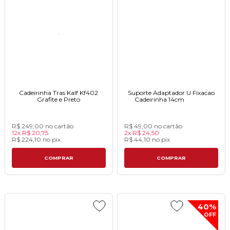
Cadeirinha Tras Kalf Kf402
Suporte Adaptador U Fixacao
Grafite e Pretoㅤㅤㅤㅤㅤㅤㅤㅤ
Cadeirinha 14cm ﾠﾠﾠﾠ
R$ 249,00
no cartão
R$ 49,00
no cartão
12x
R$ 20,75
2x
R$ 24,50
R$ 224,10
no
pix
R$ 44,10
no
pix
COMPRAR
COMPRAR
40%
OFF