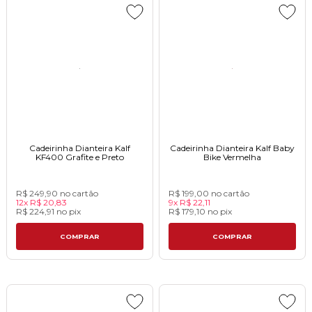
Cadeirinha Dianteira Kalf
Cadeirinha Dianteira Kalf Baby
KF400 Grafite e Preto
Bike Vermelha
R$ 249,90
no cartão
R$ 199,00
no cartão
12x
R$ 20,83
9x
R$ 22,11
R$ 224,91
no
pix
R$ 179,10
no
pix
COMPRAR
COMPRAR