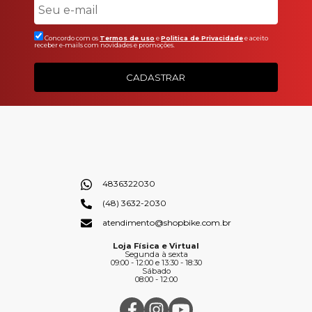
Concordo com os
Termos de uso
e
Politica de Privacidade
e aceito
receber e-mails com novidades e promoções.
CADASTRAR
4836322030
(48) 3632-2030
atendimento@shopbike.com.br
Loja Física e Virtual
Segunda à sexta
09:00 - 12:00 e 13:30 - 18:30
Sábado
08:00 - 12:00