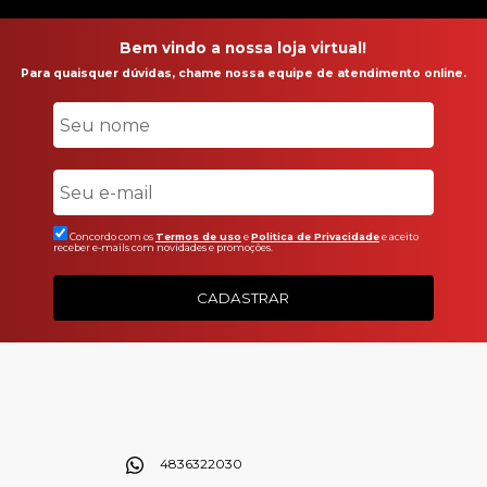
Bem vindo a nossa loja virtual!
Para quaisquer dúvidas, chame nossa equipe de atendimento online.
Concordo com os
Termos de uso
e
Politica de Privacidade
e aceito
receber e-mails com novidades e promoções.
CADASTRAR
4836322030