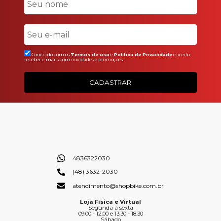
Concordo com os
Termos de uso
e
Politica de Privacidade
e aceito
receber e-mails com novidades e promoções.
CADASTRAR
4836322030
(48) 3632-2030
atendimento@shopbike.com.br
Loja Física e Virtual
Segunda à sexta
09:00 - 12:00 e 13:30 - 18:30
Sábado