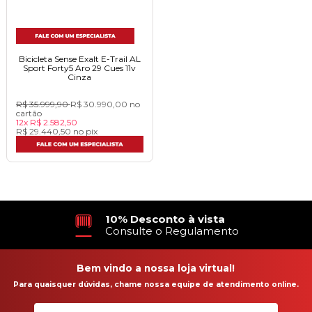
Bicicleta Sense Exalt E-Trail AL
Sport Forty5 Aro 29 Cues 11v
Cinza
R$ 35.999,90
R$ 30.990,00
no
cartão
12x
R$ 2.582,50
R$ 29.440,50
no
pix
10% Desconto à vista
Consulte o Regulamento
Bem vindo a nossa loja virtual!
Para quaisquer dúvidas, chame nossa equipe de atendimento online.