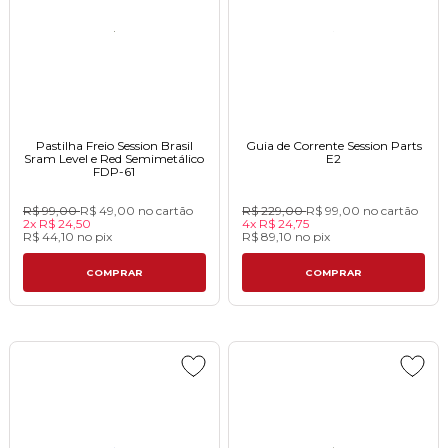
Pastilha Freio Session Brasil
Guia de Corrente Session Parts
Sram Level e Red Semimetálico
E2
FDP-61
R$ 99,00
R$ 49,00
no cartão
R$ 229,00
R$ 99,00
no cartão
2x
R$ 24,50
4x
R$ 24,75
R$ 44,10
no
pix
R$ 89,10
no
pix
COMPRAR
COMPRAR