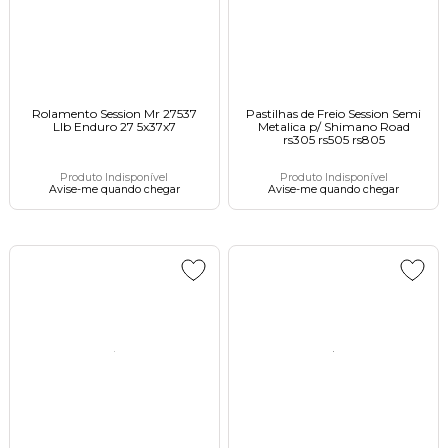
Rolamento Session Mr 27537
Pastilhas de Freio Session Semi
Llb Enduro 27 5x37x7ㅤㅤㅤ
Metalica p/ Shimano Road
rs305 rs505 rs805
Produto Indisponível
Produto Indisponível
Avise-me quando chegar
Avise-me quando chegar