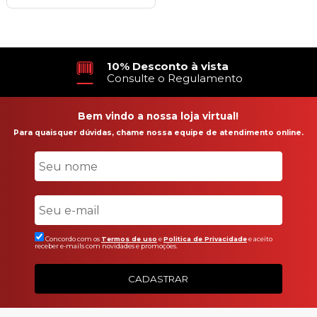
Em até 21X
no Cartão de Crédito
Bem vindo a nossa loja virtual!
Para quaisquer dúvidas, chame nossa equipe de atendimento online.
Concordo com os
Termos de uso
e
Politica de Privacidade
e aceito
receber e-mails com novidades e promoções.
CADASTRAR