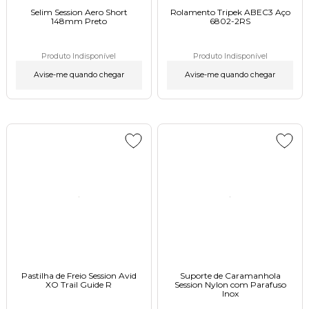
Selim Session Aero Short
Rolamento Tripek ABEC3 Aço
148mm Pretoㅤㅤㅤㅤㅤㅤㅤㅤㅤㅤㅤㅤㅤㅤ
6802-2RS
Produto Indisponível
Produto Indisponível
Avise-me quando chegar
Avise-me quando chegar
Pastilha de Freio Session Avid
Suporte de Caramanhola
XO Trail Guide R
Session Nylon com Parafuso
Inox