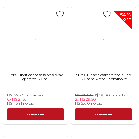
54%
OFF
Cera lubrificante session s-wax
Sup Guidão Sessionpreto 31.8 x
grafeno 120ml
120mm Preto - Seminovo
R$ 129,90
no cartão
R$ 129,90
R$ 59,00
no cartão
6x
R$ 21,65
2x
R$ 29,50
R$ 116,91
no
pix
R$ 53,10
no
pix
COMPRAR
COMPRAR