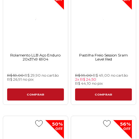
Rolamento LLB Aço Enduro
Pastilha Freio Session Sram
20x37x9 6904
Level Red
R$ 59,00
R$ 29,90
no cartão
R$ 99,00
R$ 49,00
no cartão
R$ 26,91
no
pix
2x
R$ 24,50
R$ 44,10
no
pix
COMPRAR
COMPRAR
50%
56%
OFF
OFF