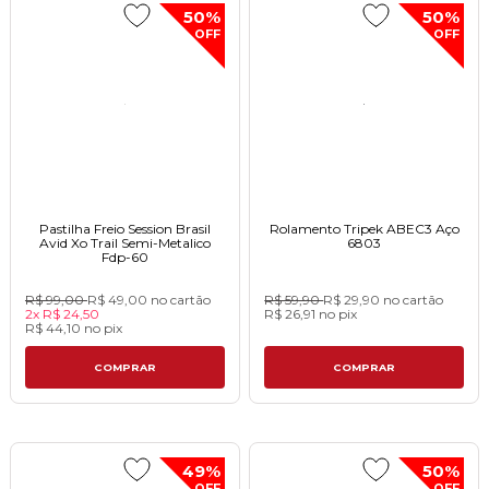
50%
50%
OFF
OFF
Pastilha Freio Session Brasil
Rolamento Tripek ABEC3 Aço
Avid Xo Trail Semi-Metalico
6803
Fdp-60
R$ 99,00
R$ 49,00
no cartão
R$ 59,90
R$ 29,90
no cartão
2x
R$ 24,50
R$ 26,91
no
pix
R$ 44,10
no
pix
COMPRAR
COMPRAR
49%
50%
OFF
OFF