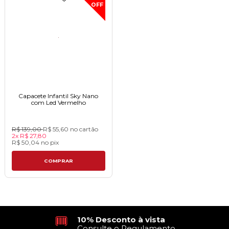
OFF
Capacete Infantil Sky Nano
com Led Vermelho
R$ 139,00
R$ 55,60
no cartão
2x
R$ 27,80
R$ 50,04
no
pix
COMPRAR
10% Desconto à vista
Consulte o Regulamento