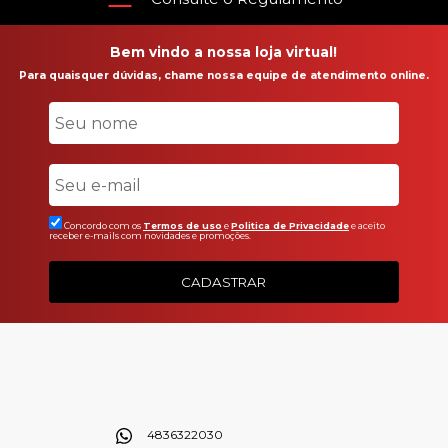
Bem vindo a nossa loja virtual!
Para quaisquer dúvidas, chame nossa equipe de atendimento online.
Concordo com os
Termos de uso
e
Politica de Privacidade
e aceito
receber e-mails com novidades e promoções.
CADASTRAR
4836322030