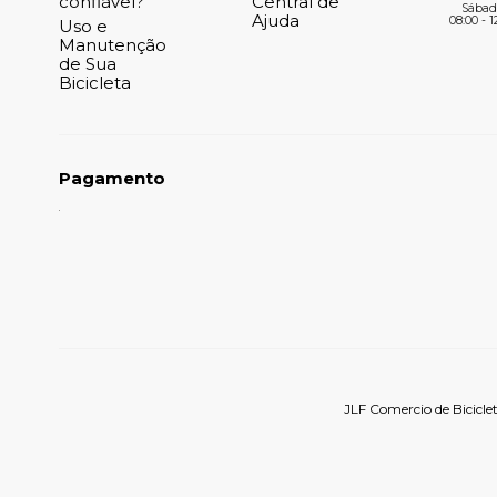
confiável?
Central de
Sábad
Ajuda
08:00 - 1
Uso e
Manutenção
de Sua
Bicicleta
Pagamento
JLF Comercio de Bicicle