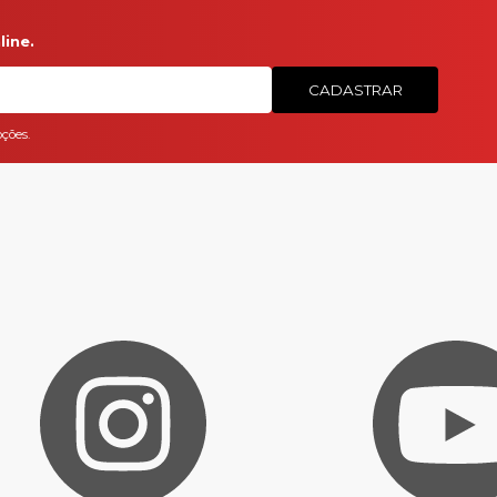
ine.
CADASTRAR
ções.