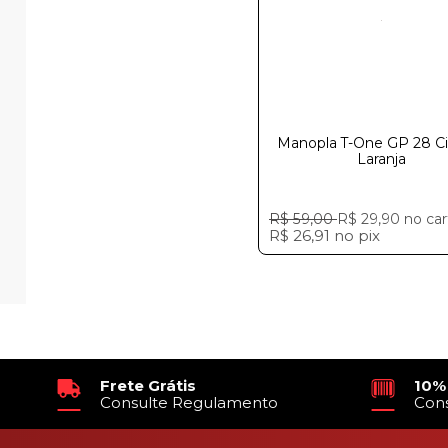
Manopla T-One GP 28 Ci
Laranja
R$ 59,00
R$ 29,90
no car
R$ 26,91
no
pix
Frete Grátis
10%
Consulte Regulamento
Con