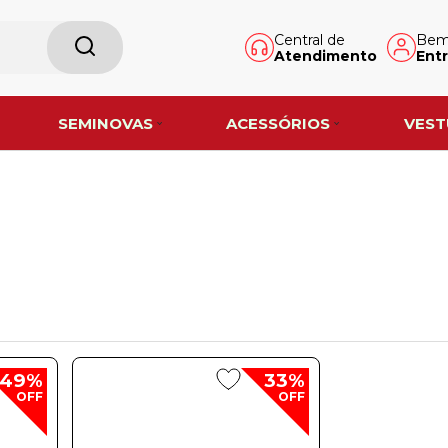
Central de
Bem-
Atendimento
Entr
SEMINOVAS
ACESSÓRIOS
VEST
49%
33%
OFF
OFF