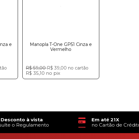
nza e
Manopla T-One GP51 Cinza e
Vermelho
tão
R$ 59,00
R$ 39,00
no cartão
R$ 35,10
no
pix
 Desconto à vista
Em até 21X
sulte o Regulamento
no Cartão de Crédit