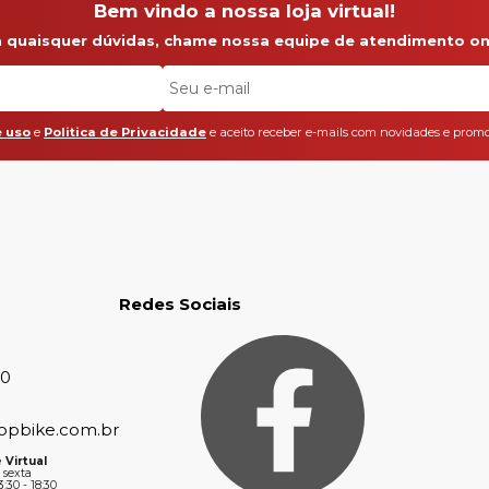
Bem vindo a nossa loja virtual!
a quaisquer dúvidas, chame nossa equipe de atendimento onl
 uso
e
Politica de Privacidade
e aceito receber e-mails com novidades e promo
Redes Sociais
30
opbike.com.br
 Virtual
 sexta
3:30 - 18:30