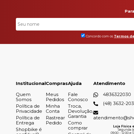
Par
Concordo com os
Termos de
Institucional
Compras
Ajuda
Atendimento
Quem
Meus
Fale
4836322030
Somos
Pedidos
Conosco
(48) 3632-20
Política de
Minha
Troca,
Privacidade
Conta
Devolução,
Garantia
Política de
Rastrear
atendimento@sh
Entrega
Pedido
Como
Loja Física e
comprar
Shopbike é
Segunda à
09:00 - 12:00 e 1